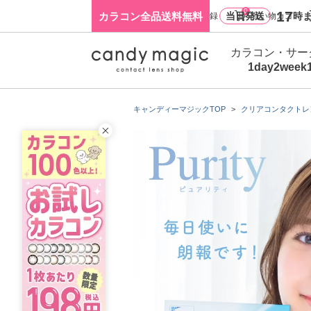
0
17
カラコン全品送料無料
当日発送
時ま
ログイン・新規会員登録
買い物カゴ
カラコン・サー
1day
2week
キャンディーマジックTOP
クリアコンタクトレ