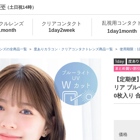
で（土日祝14時）
乱視用コンタク
クルレンズ
クリアコンタクト
1month
1day
2week
1day
1month
新商品
新商品
新商品
新商品
新商品
高含水
低
ンズの全商品一覧
度ありカラコン・クリアコンタクトレンズ商品一覧
使用期限：1
新商品
新商品
【定期便】 
リア ブル
0枚入り 合
新商品
価格
カラコン・サークルレンズ 1day 商品一覧を
カ
クリアコンタクトレンズ 1day 商品一覧を
カ