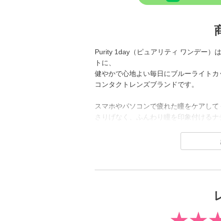
Purity 1day（ピュアリティ ワン
トに、
健やかで心地よい毎日にブルーライトカ
コンタクトレンズブランドです。
スマホやパソコンで疲れた瞳をケアして
さりげなく、ふんわり瞳を印象付けるナ
年齢層や性別を問わず幅広くお使いいた