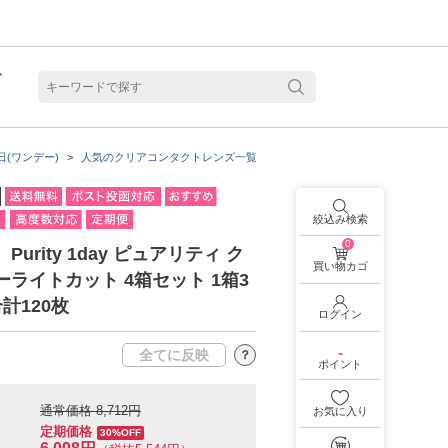
ト
含水
日(ワンデー)
人気のクリアコンタクトレンズ一覧
Purityの商品一覧
Purity（
絞込み検索
0
Purity 1day ピュアリティ ク
買い物カゴ
ーライトカット 4箱セット 1箱3
計120枚
ログイン
-
全てに反映
？
ポイント
通常価格 8,712円
お気に入り
定期価格
見る
乱視用カラコン 1month商品一覧を見る
乱視用カラコン 1day商品一覧を見る
乱視用カラコン 1day商品一覧を見る
ラコン・サークルレンズ 2week商品一覧を見る
クリアコンタクトレンズ 2week 商品一覧を見る
見る
乱視用カラコン 1day商品一覧を見る
30%OFF
ラコン・サークルレンズ 1month商品一覧を見る