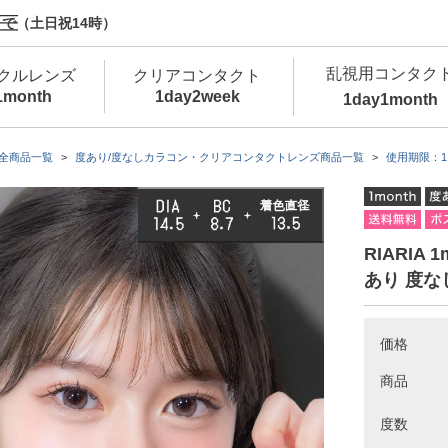
で（土日祝14時）
乱視用コンタク
クルレンズ
クリアコンタクト
1month
1day
2week
1day
1month
新商品
新商品
新商品
新商品
新商品
高含水
低
全商品一覧
度あり/度なしカラコン・クリアコンタクトレンズ商品一覧
使用期限：1
新商品
新商品
RIARIA
あり 度な
価格
新商品
商品
度数
カラコン・サークルレンズ 1day 商品一覧を
カ
クリアコンタクトレンズ 1day 商品一覧を
カ