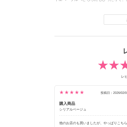
RIARIA 1month は、ティーンか
全色が回らない水光カラコン※で、可愛
つでも安定して盛れる♡
カラーは普段使いにぴったりのブラウン
発色グレーの全3色。
RIARIA 1dayがご好評につき、ついに待望の
トレンド感あふれるカラーラインナップ
のブランドです。
レ
※ 軸固定技術を利用することでレンズ
★★★★★
投稿日：2026/02/0
購入商品
シリアルベージュ
他のお店のも買いましたが、やっぱりこち