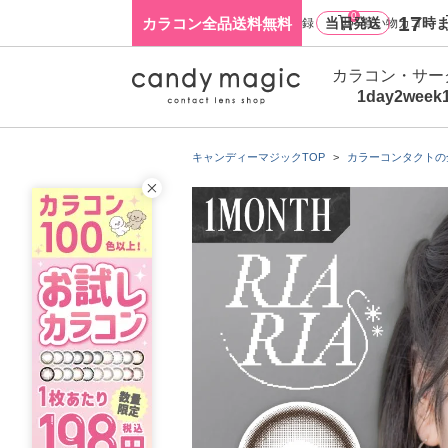
0
17
カラコン全品送料無料
当日発送
時ま
ログイン・新規会員登録
買い物カゴ
カラコン・サー
1day
2week
キャンディーマジックTOP
カラーコンタクトの