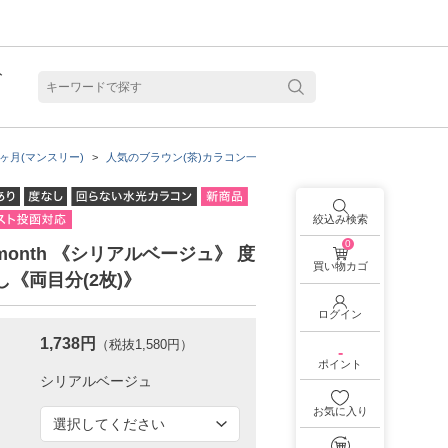
ト
含水
ヶ月(マンスリー)
人気のブラウン(茶)カラコン一覧
着色直径：13.5mm
RIARI
絞込み検索
0
 1month 《シリアルベージュ》 度
買い物カゴ
し《両目分(2枚)》
ログイン
1,738円
（税抜1,580円）
-
ポイント
お気に入り
見る
乱視用カラコン 1month商品一覧を見る
乱視用カラコン 1day商品一覧を見る
乱視用カラコン 1day商品一覧を見る
ラコン・サークルレンズ 2week商品一覧を見る
クリアコンタクトレンズ 2week 商品一覧を見る
見る
乱視用カラコン 1day商品一覧を見る
ラコン・サークルレンズ 1month商品一覧を見る