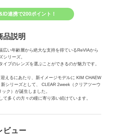
&ID連携で200ポイント！
商品説明
）は、幅広い年齢層から絶大な支持を得ているReVIAから
ズシリーズ。
タイプのレンズを選ぶことができるのが魅力です。
迎えるにあたり、新イメージモデルに KIM CHAEW
シリーズとして、 CLEAR 2week（クリアツーウ
トーリック）が誕生しました。
して多くの方々の瞳に寄り添い続けています。
レビュー