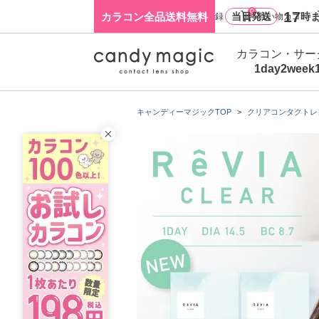
0
17
カラコン全品送料無料
当日発送
時ま
ログイン・新規会員登録
買い物カゴ
カラコン・サー
1day
2week
キャンディーマジックTOP
クリアコンタクトレ