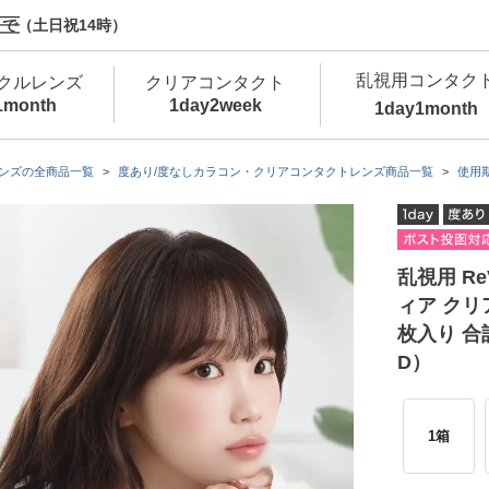
で（土日祝14時）
乱視用コンタク
クルレンズ
クリアコンタクト
1month
1day
2week
1day
1month
新商品
新商品
新商品
新商品
新商品
高含水
低
ンズの全商品一覧
度あり/度なしカラコン・クリアコンタクトレンズ商品一覧
使用期
新商品
新商品
乱視用 ReV
ィア クリ
枚入り 合計1
D）
新商品
1箱
カラコン・サークルレンズ 1day 商品一覧を
カ
クリアコンタクトレンズ 1day 商品一覧を
カ