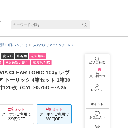
ト
含水
限：1日(ワンデー)
人気のクリアコンタクトレンズ一覧
ReVIAの商品一覧
ReVI
絞込み検索
0
IA CLEAR TORIC 1day レヴ
買い物カゴ
ア トーリック 4箱セット 1箱30
20枚（CYL:-0.75D～-2.25
ログイン
-
ポイント
2箱セット
4箱セット
クーポンご利用で
クーポンご利用で
お気に入り
220円OFF
880円OFF
見る
乱視用カラコン 1month商品一覧を見る
乱視用カラコン 1day商品一覧を見る
乱視用カラコン 1day商品一覧を見る
ラコン・サークルレンズ 2week商品一覧を見る
クリアコンタクトレンズ 2week 商品一覧を見る
見る
乱視用カラコン 1day商品一覧を見る
ラコン・サークルレンズ 1month商品一覧を見る