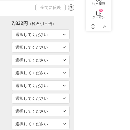
遠近両用カラコン 1day商品一覧を見る
注文履歴
全てに反映
？
0
クーポン
7,832円
（税抜7,120円）