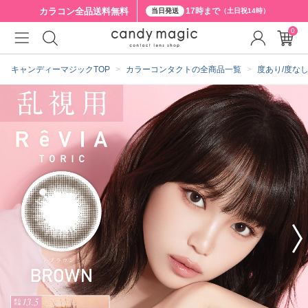
カラコン全品
送料無料
17時まで
当日発送
（土日祝14時）
0
クーポン詳細
キャンディーマジックTOP
カラーコンタクトの全商品一覧
度あり/度な