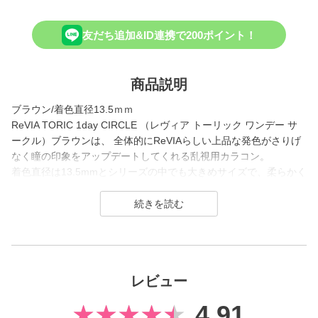
友だち追加&ID連携で200ポイント！
商品説明
ブラウン/着色直径13.5ｍｍ
ReVIA TORIC 1day CIRCLE （レヴィア トーリック ワンデー サ
ークル）ブラウンは、 全体的にReVIAらしい上品な発色がさりげ
なく瞳の印象をアップデートしてくれる乱視用カラコン。
着色直径は13.5mmとシリーズの中でも大きめサイズで、柔らかく
ぼかされたフチと癖のないブラウンのワントーンカラーが裸眼に
溶け込むように馴染みます。
ふわっと優しい雰囲気になれる、ナチュラル派にぴったりのレン
ズです。
ReVIA は2016年に誕生した、「洗練」と「幅広い年齢層に愛され
レビュー
ること」をコンセプトにしたコンタクトレンズブランド。
4.91
1day（ワンデー）／1month（ワンマンス）／CLEAR（クリア）