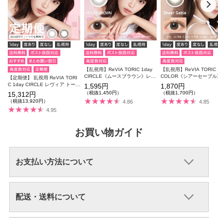
【乱視用】ReVIA TORIC 1day
【乱視用】ReVIA TORIC 
CIRCLE《ムースブラウン》レヴ
COLOR《シアーセーブ
【定期便】 乱視用 ReVIA TORI
ィア トーリック 度あり 度なし 1
ィア トーリック 度あり 度
C 1day CIRCLE レヴィア トーリ
1,595円
1,870円
箱10枚入り（CYL:-0.75D～-2.2
箱10枚入り（CYL:-0.75D～
ック 12箱セット 1箱10枚入り 合
（税抜1,450円）
（税抜1,700円）
15,312円
5D）
5D）
計120枚（CYL:-0.75D～-2.25
（税抜13,920円）
4.86
4.85
D）
4.95
お買い物ガイド
お支払い方法について
配送・送料について