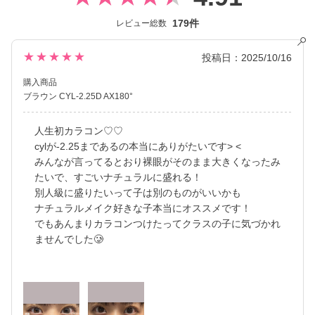
／Blue Light Barrier（ブルーライトバリア）／TORIC（トーリッ
179件
レビュー総数
ク） といった幅広いシリーズを展開しており、その中でも ReVIA
TORIC 1day は、ReVIAの人気5色を乱視用カラコンとして採用し
ています。
★★★★★
投稿日：2025/10/16
豊富な乱視軸と乱視度数で、これま で度数が合わずカラコンを諦
購入商品
めていた方にも嬉しいラインナップです。
ブラウン CYL-2.25D AX180°
2026年にはブランド誕生から10周年を迎えるにあたり、新イメー
人生初カラコン♡♡
ジモデルに KIM CHAEWON（キム・チェウォン）さんが就任しブ
cylが-2.25まであるの本当にありがたいです> <
ランドイメージを一新しました。
みんなが言ってるとおり裸眼がそのまま大きくなったみ
新シリーズとしてCLEAR TORIC（クリアトーリック）も誕生し、
たいで、すごいナチュラルに盛れる！
さらに充実したバリエーションに。
別人級に盛りたいって子は別のものがいいかも
ナチュラルメイク好きな子本当にオススメです！
裸眼風のナチュラルデザインから、さりげなく盛れるタイプ、普
でもあんまりカラコンつけたってクラスの子に気づかれ
段使いに最適なサークルレンズまで、 多くの方々の瞳に寄り添い
ませんでした🥲
続けているブランドです。