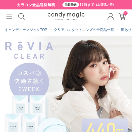
カラコン全品
送料無料
17時まで
当日発送
（土日祝14時）
0
クーポン詳細
キャンディーマジックTOP
クリアコンタクトレンズの全商品一覧
度あり