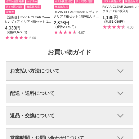
ReVIA CLEAR 2week 
クリア 1箱6枚入り
ReVIA CLEAR 2week レヴィア
クリア 2箱セット 1箱6枚入り 合
1,188円
【定期便】ReVIA CLEAR 2wee
計12枚
k レヴィア クリア 4箱セット 1箱
（税抜1,080円）
2,376円
6枚入り 合計24枚
（税抜2,160円）
4,039円
4.80
（税抜3,672円）
4.67
5.00
お買い物ガイド
お支払い方法について
配送・送料について
返品・交換について
営業時間・お問い合わせについて