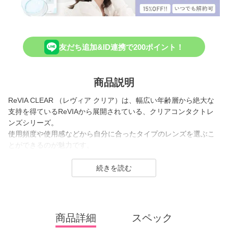
友だち追加&ID連携で200ポイント！
商品説明
ReVIA CLEAR （レヴィア クリア）は、幅広い年齢層から絶大な
支持を得ているReVIAから展開されている、クリアコンタクトレ
ンズシリーズ。
使用頻度や使用感などから自分に合ったタイプのレンズを選ぶこ
とができるのが魅力です。
2026年には、ブランド誕生から10周年を迎えるにあたり、新イメ
ージモデルに KIM CHAEWON（キム・チェウォン）さんが就任
し、新シリーズとして、 CLEAR 2week（クリアツーウィーク）
／CLEAR TORIC（クリアトーリック）が誕生しました。
瞳にやさしいクリアコンタクトレンズとして多くの方々の瞳に寄
商品詳細
スペック
り添い続けています。