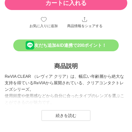
カートに入れる
お気に入りに追加
商品情報をシェアする
友だち追加&ID連携で200ポイント！
商品説明
ReVIA CLEAR （レヴィア クリア）は、幅広い年齢層から絶大な
支持を得ているReVIAから展開されている、クリアコンタクトレ
ンズシリーズ。
使用頻度や使用感などから自分に合ったタイプのレンズを選ぶこ
とができるのが魅力です。
2026年には、ブランド誕生から10周年を迎えるにあたり、新イメ
ージモデルに KIM CHAEWON（キム・チェウォン）さんが就任
し、新シリーズとして、 CLEAR 2week（クリアツーウィーク）