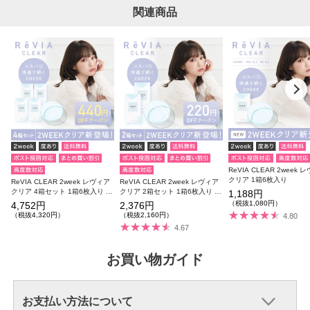
関連商品
ReVIA CLEAR 2week 
クリア 1箱6枚入り
ReVIA CLEAR 2week レヴィア
ReVIA CLEAR 2week レヴィア
クリア 4箱セット 1箱6枚入り 合
クリア 2箱セット 1箱6枚入り 合
1,188円
計24枚
計12枚
（税抜1,080円）
4,752円
2,376円
（税抜4,320円）
（税抜2,160円）
4.80
4.67
お買い物ガイド
お支払い方法について