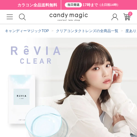
カラコン全品
送料無料
17時まで
当日発送
（土日祝14時）
0
クーポン詳細
キャンディーマジックTOP
クリアコンタクトレンズの全商品一覧
度あり