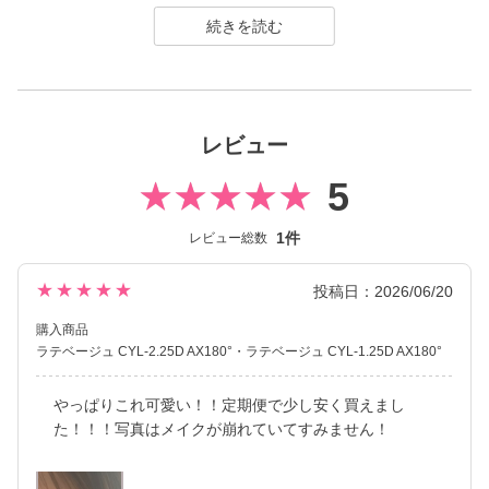
平成・令和のギャルカラコン、細フチ・太フチデザイン、水光カ
ラコンなど、常に時代のトレンドを捉えたラインナップを展開し
てきました。
2025年には、待望の乱視用カラコン secretcandymagic toric（シ
ークレットキャンディーマジックトーリック）が新登場しまし
レビュー
た。
乱視度数が豊富で強度乱視の方でもしっかり盛れるカラコンを楽
5
しむことができます♪
常に最旬の「盛れる」と「お客様のニーズ」をキャッチし、進化
1件
レビュー総数
し続けている、大人気ブランドです。
★★★★★
投稿日：2026/06/20
購入商品
ラテベージュ CYL-2.25D AX180°
ラテベージュ CYL-1.25D AX180°
やっぱりこれ可愛い！！定期便で少し安く買えまし
た！！！写真はメイクが崩れていてすみません！