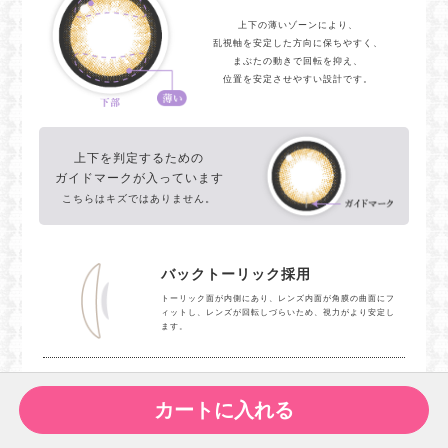
上下の薄いゾーンにより、
乱視軸を安定した方向に保ちやすく、
まぶたの動きで回転を抑え、
位置を安定させやすい設計です。
上下を判定するための
ガイドマークが入っています
こちらはキズではありません。
バックトーリック採用
トーリック面が内側にあり、レンズ内面が角膜の曲面にフ
ィットし、レンズが回転しづらいため、視力がより安定し
ます。
うるおい保つ低含水レンズ
カートに入れる
水分蒸発が少なく、目の乾燥を防ぎうるおい感をキープ。
ドライアイの方におすすめです。