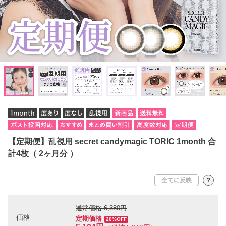
【定期便】乱視用 secret candymagic TORIC 1month 合
計4枚（ 2ヶ月分 ）
全てに反映
？
通常価格 6,380円
価格
定期価格
20%OFF