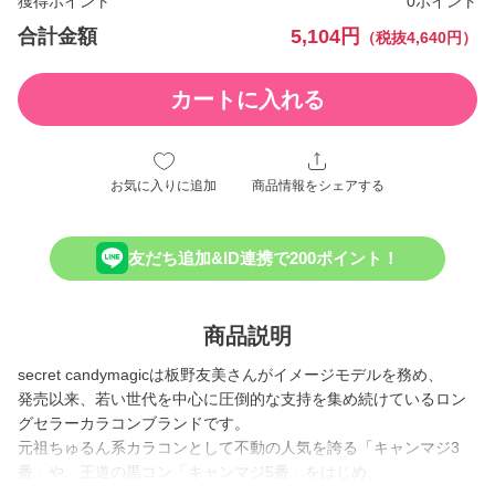
獲得ポイント
0ポイント
合計金額
5,104円
（税抜4,640円）
カートに入れる
お気に入りに追加
商品情報をシェアする
友だち追加&ID連携で200ポイント！
商品説明
secret candymagicは板野友美さんがイメージモデルを務め、
発売以来、若い世代を中心に圧倒的な支持を集め続けているロン
グセラーカラコンブランドです。
元祖ちゅるん系カラコンとして不動の人気を誇る「キャンマジ3
番」や、王道の黒コン「キャンマジ5番」をはじめ、