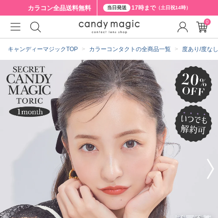
カラコン全品
送料無料
17時まで
当日発送
（土日祝14時）
0
クーポン詳細
キャンディーマジックTOP
カラーコンタクトの全商品一覧
度あり/度な