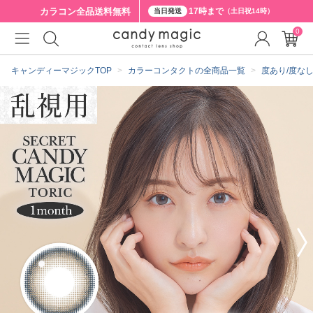
カラコン全品
送料無料
17時まで
当日発送
（土日祝14時）
0
クーポン詳細
キャンディーマジックTOP
カラーコンタクトの全商品一覧
度あり/度な