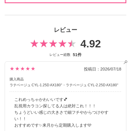
secret candymagicは板野友美さんがイメージモデルを務め、
発売以来、若い世代を中心に圧倒的な支持を集め続けているロン
グセラーカラコンブランドです。
元祖ちゅるん系カラコンとして不動の人気を誇る「キャンマジ3
レビュー
番」や、王道の黒コン「キャンマジ5番」をはじめ、
平成・令和のギャルカラコン、細フチ・太フチデザイン、水光カ
4.92
ラコンなど、常に時代のトレンドを捉えたラインナップを展開し
てきました。
51件
レビュー総数
2025年には、待望の乱視用カラコン secretcandymagic toric（シ
ークレットキャンディーマジックトーリック）が新登場しまし
★★★★★
投稿日：2026/07/18
た。
購入商品
乱視度数が豊富で強度乱視の方でもしっかり盛れるカラコンを楽
ラテベージュ CYL-1.25D AX180°
ラテベージュ CYL-2.25D AX180°
しむことができます♪
常に最旬の「盛れる」と「お客様のニーズ」をキャッチし、進化
これめっちゃかわいいです💕
し続けている、大人気ブランドです。
乱視用カラコン探してる人は絶対これ！！！
ちょうどいい感じの大きさで細フチやからつけやす
い！！
おすすめです✨来月から定期購入します🩵