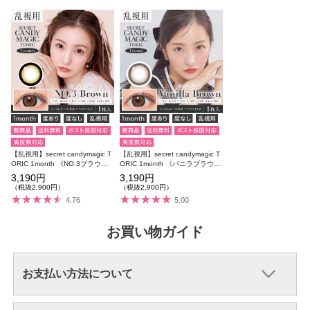
【乱視用】secret candymagic T
【乱視用】secret candymagic T
ORIC 1month 《NO.3ブラウ
ORIC 1month 《バニラブラウ
ン》 度あり 度なし 《両目分(2
ン》 度あり 度なし 《両目分(2
3,190円
3,190円
枚)》 3番
枚)》
（税抜2,900円）
（税抜2,900円）
4.76
5.00
お買い物ガイド
お支払い方法について