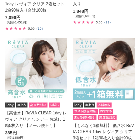
1day レヴィア クリア 2箱セット
入り
1箱90枚入り合計180枚
1,848円
（税抜1,680円）
7,096円
（税抜6,451円）
5.00
（23）
5.00
（10）
【高含水】ReVIA CLEAR 1day レ
ヴィア クリア ワンデー お試し 1
箱5枚入り 【メール便不可】
【もれなく1箱無料】 低含水 ReV
IA CLEAR 1day レヴィア クリア
385円
3箱セット 1箱30枚入り合計90枚
（税抜350円）