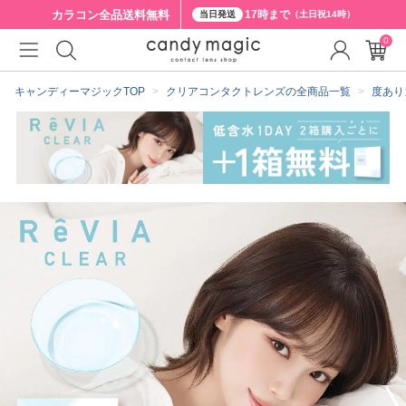
カラコン全品
送料無料
17時まで
当日発送
（土日祝14時）
0
クーポン詳細
キャンディーマジックTOP
クリアコンタクトレンズの全商品一覧
度あり