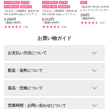
【低含水】ReVIA CLEAR 
レヴィア クリア ワンデー
【もれなく1箱無料】 低含水 Re
【もれなく2箱無料】 低含水 Re
1箱5枚入り 【メール便不
VIA CLEAR 1day レヴィア クリ
VIA CLEAR 1day レヴィア クリ
330円
ア 3箱セット 1箱30枚入り合計9
ア 6箱セット 1箱30枚入り合計1
（税抜300円）
3,256円
6,512円
0枚
80枚
（税抜2,960円）
（税抜5,920円）
4.91
4.95
4.95
お買い物ガイド
お支払い方法について
配送・送料について
返品・交換について
営業時間・お問い合わせについて