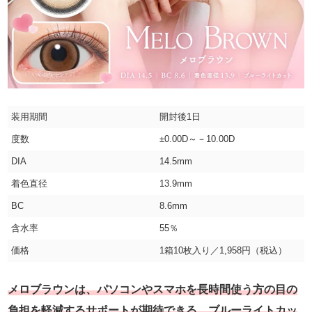
装用期間
開封後1日
度数
±0.00D～－10.00D
DIA
14.5mm
着色直径
13.9mm
BC
8.6mm
含水率
55％
価格
1箱10枚入り／1,958円（税込）
メロブラウンは、パソコンやスマホを長時間使う方の目の
負担を軽減するサポートが期待できる、ブルーライトカッ