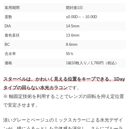
装用期間
開封後1日
度数
±0.00D～－10.00D
DIA
14.5mm
着色直径
13.6mm
BC
8.6mm
含水率
55％
価格
1箱10枚入り／1,760円（税込）
スターベルは、かわいく見える位置をキープできる、1Day
タイプの回らない水光カラコン
です。
※ 軸固定技術を利用することでレンズの回転を抑え定位置
で安定させます。
淡いグレーとベージュのミックスカラーによる水光デザイ
ンが、瞳にうるっとした立体感を演出し、さらにブルーラ