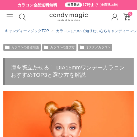
カラコン全品
送料無料
17時まで
当日発送
（土日祝14時）
0
キャンディーマジックTOP
カラコンについて知りたいならキャンディーマジ
カラコンの基礎知識
カラコンの選び方
オススメカラコン
瞳を際立たせる！ DIA15mmワンデーカラコン
おすすめTOP3と選び方を解説