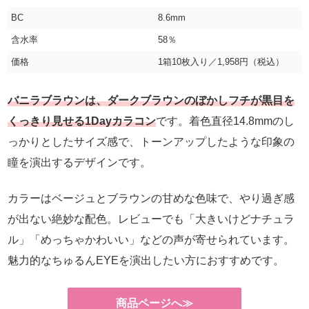
BC
8.6mm
含水率
58％
価格
1箱10枚入り／1,958円（税込）
バニラブラウンは、ダークブラウンのぼかしフチが黒目を
くっきり見せる1Dayカラコン
です。着色直径14.8mmのし
っかりとしたサイズ感で、トーンアップしたような印象の
瞳を演出するデザインです。
カラーはベージュとブラウンの甘めな色味で、やり過ぎ感
が出ない絶妙な配色。レビューでも「大きいけどナチュラ
ル」「めっちゃかわいい」などの声が寄せられています。
魅力的なちゅるんEYEを演出したい方におすすめです。
商品ページへ≫