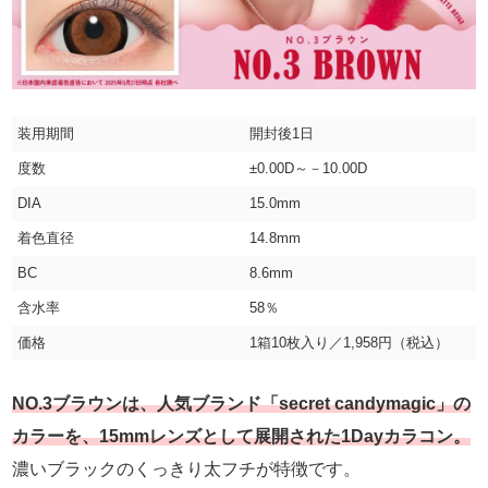
装用期間
開封後1日
度数
±0.00D～－10.00D
DIA
15.0mm
着色直径
14.8mm
BC
8.6mm
含水率
58％
価格
1箱10枚入り／1,958円（税込）
NO.3ブラウンは、人気ブランド「secret candymagic」の
カラーを、15mmレンズとして展開された1Dayカラコン。
濃いブラックのくっきり太フチが特徴です。