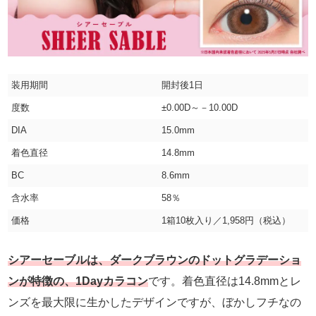
装用期間
開封後1日
度数
±0.00D～－10.00D
DIA
15.0mm
着色直径
14.8mm
BC
8.6mm
含水率
58％
価格
1箱10枚入り／1,958円（税込）
シアーセーブルは、ダークブラウンのドットグラデーショ
ンが特徴の、1Dayカラコン
です。着色直径は14.8mmとレ
ンズを最大限に生かしたデザインですが、ぼかしフチなの