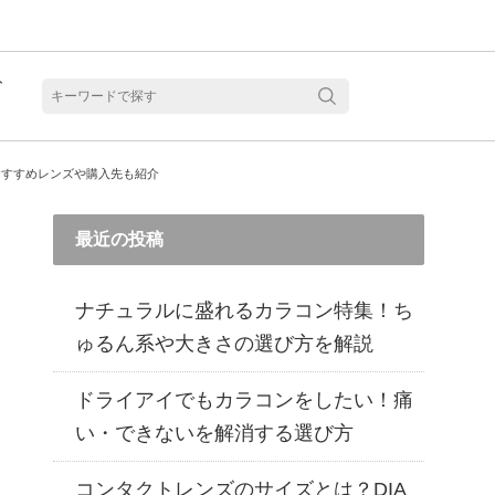
ト
含水
おすすめレンズや購入先も紹介
最近の投稿
ナチュラルに盛れるカラコン特集！ち
ゅるん系や大きさの選び方を解説
ドライアイでもカラコンをしたい！痛
い・できないを解消する選び方
見る
乱視用カラコン 1month商品一覧を見る
乱視用カラコン 1day商品一覧を見る
乱視用カラコン 1day商品一覧を見る
ラコン・サークルレンズ 2week商品一覧を見る
クリアコンタクトレンズ 2week 商品一覧を見る
見る
乱視用カラコン 1day商品一覧を見る
ラコン・サークルレンズ 1month商品一覧を見る
コンタクトレンズのサイズとは？DIA