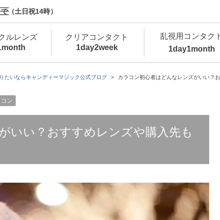
で（土日祝14時）
乱視用コンタク
クルレンズ
クリアコンタクト
1month
1day
2week
1day
1month
新商品
新商品
新商品
新商品
新商品
高含水
低
りたいならキャンディーマジック公式ブログ
カラコン初心者はどんなレンズがいい？
新商品
ラコン
新商品
がいい？おすすめレンズや購入先も
新商品
カラコン・サークルレンズ 1day 商品一覧を
カ
クリアコンタクトレンズ 1day 商品一覧を
カ