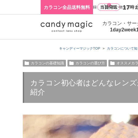
0
17
カラコン全品送料無料
当日発送
時ま
ログイン・新規会員登録
買い物カゴ
カラコン・サー
1day
2week
キャンディーマジックTOP
カラコンについて知
カラコンの基礎知識
カラコンの選び方
オススメカ
カラコン初心者はどんなレンズ
紹介