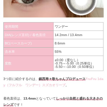
使用期間
ワンデー
DIA(レンズ直径) / 着色直径
14.2mm / 13.4mm
BC(ベースカーブ)
8.6mm
含水率
55%
±0.00（度なし）
度数
-0.75～-5.00（0.25単位）
-5.50～-10.00（0.50単位）
3つ目に紹介するのは、
鎮西寿々歌ちゃんプロデュース
FruFru 1da
y（フルフル ワンデー）スズカオリーブ
。
着色直径は、
13.4mm
となっていて
しっかり自然と盛れる大きさの
レンズ
です！