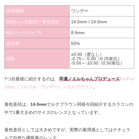
使用期間
ワンデー
DIA(レンズ直径) / 着色直径
14.5mm / 14.0mm
BC(ベースカーブ)
8.6mm
含水率
55%
±0.00（度なし）
度数
-0.75～-5.00（0.25単位）
-5.50～-10.00（0.50単位）
7つ目最後に紹介するのは、
早瀬ノエルちゃんプロデュース
FruFru
1day（フルフル ワンデー）ノエルブラウン
。
着色直径は、
14.0mm
でルナブラウン同様今回紹介するカラコンの
中で1番大きめのサイズのレンズとなっています。
着色直径としては大きめですが、実際の着用感としてはナチュラ
ルで自然な裸眼風のレンズ。