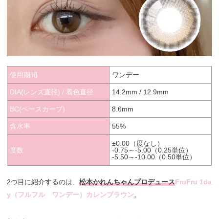
使用期間
ワンデー
DIA(レンズ直径) / 着色直径
14.2mm / 12.9mm
BC(ベースカーブ)
8.6mm
含水率
55%
±0.00（度なし）
度数
-0.75～-5.00（0.25単位）
-5.50～-10.00（0.50単位）
2つ目に紹介するのは、
松本かれんちゃんプロデュース
FruFru 1da
y（フルフル ワンデー）カレンブラウン
。