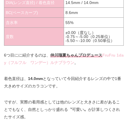
DIA(レンズ直径) / 着色直径
14.5mm / 14.0mm
BC(ベースカーブ)
8.6mm
含水率
55%
±0.00（度なし）
度数
-0.75～-5.00（0.25単位）
-5.50～-10.00（0.50単位）
6つ目にに紹介するのは、
仲川瑠夏ちゃんプロデュース
FruFru 1da
y（フルフル ワンデー）ルナブラウン
。
着色直径は、
14.0mm
となっていて今回紹介するレンズの中で1番
大きめサイズのカラコンです。
ですが、実際の着用感としては他のレンズと大きさに差があるこ
とでもなく、自然としっかり盛れる〝可愛い〟が計算しつくされ
たサイズ感。