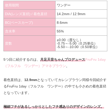
使用期間
ワンデー
DIA(レンズ直径) / 着色直径
14.2mm / 12.9mm
BC(ベースカーブ)
8.6mm
含水率
55%
±0.00（度なし）
度数
-0.75～-5.00（0.25単位）
-5.50～-10.00（0.50単位）
5つ目に紹介するのは、
月足天音ちゃんプロデュース
FruFru 1day
（フルフル ワンデー）アマネブラウン
。
着色直径は、
12.9mm
となっていてカレンブラウン同様今回紹介す
るFruFru 1day（フルフル ワンデー）の中でも小さめの着色直径
となっています。
極細フチがあるしっかりとしたフチ感ありのデザインのレンズ。