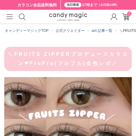
カラコン全品
送料無料
17時まで
当日発送
（土日祝14時）
0
キャンディーマジックTOP
公式クリエイター
airi 記事一覧
＼FRUIT
＼FRUITS ZIPPERプロデュースカラコ
ン❤︎FruFru(フルフル)全色レポ／