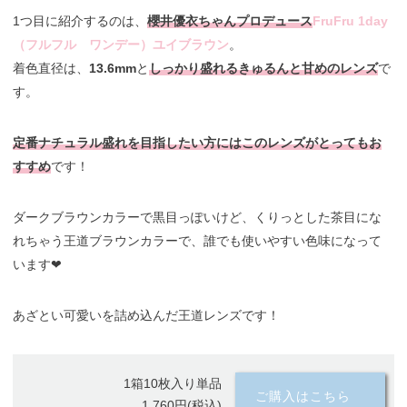
1つ目に紹介するのは、
櫻井優衣ちゃんプロデュース
FruFru 1day
（フルフル ワンデー）ユイブラウン
。
着色直径は、
13.6mm
と
しっかり盛れるきゅるんと甘めのレンズ
で
す。
定番ナチュラル盛れを目指したい方にはこのレンズがとってもお
すすめ
です！
ダークブラウンカラーで黒目っぽいけど、くりっとした茶目にな
れちゃう王道ブラウンカラーで、誰でも使いやすい色味になって
います❤︎
あざとい可愛いを詰め込んだ王道レンズです！
1箱10枚入り単品
ご購入はこちら
1,760円(税込)