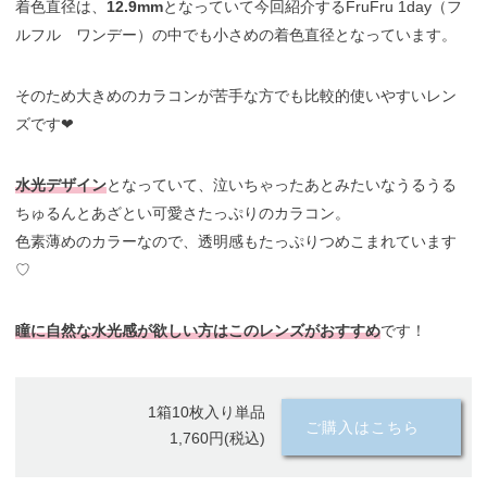
着色直径は、
12.9mm
となっていて今回紹介するFruFru 1day（フ
ルフル ワンデー）の中でも小さめの着色直径となっています。
そのため大きめのカラコンが苦手な方でも比較的使いやすいレン
ズです❤︎
水光デザイン
となっていて、泣いちゃったあとみたいなうるうる
ちゅるんとあざとい可愛さたっぷりのカラコン。
色素薄めのカラーなので、透明感もたっぷりつめこまれています
♡
瞳に自然な水光感が欲しい方はこのレンズがおすすめ
です！
1箱10枚入り単品
ご購入はこちら
1,760円(税込)