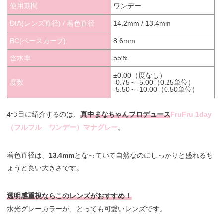
使用期間
ワンデー
DIA(レンズ直径) / 着色直径
14.2mm / 13.4mm
BC(ベースカーブ)
8.6mm
含水率
55%
±0.00（度なし）
度数
-0.75～-5.00（0.25単位）
-5.50～-10.00（0.50単位）
4つ目に紹介するのは、
真中まなちゃんプロデュース
FruFru 1day
（フルフル ワンデー）マナグレー
。
着色直径は、
13.4mm
となっていて自然なのにしっかりと盛れるち
ょうど良い大きさです。
透明感重視ならこのレンズがおすすめ！
水光グレーカラーが、とっても可愛いレンズです。