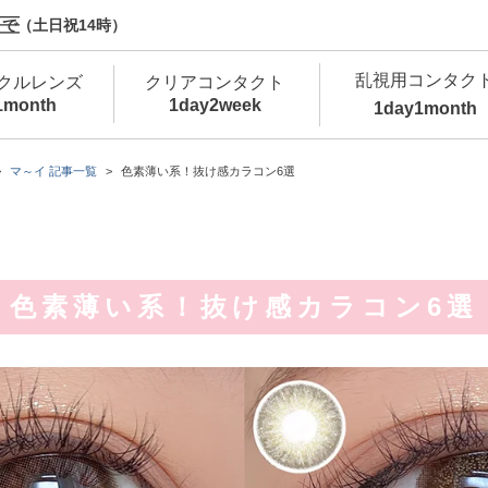
で（土日祝14時）
乱視用コンタク
クルレンズ
クリアコンタクト
1month
1day
2week
1day
1month
新商品
新商品
新商品
新商品
新商品
高含水
低
マ～イ 記事一覧
色素薄い系！抜け感カラコン6選
新商品
新商品
色素薄い系！抜け感カラコン6選
新商品
カラコン・サークルレンズ 1day 商品一覧を
カ
クリアコンタクトレンズ 1day 商品一覧を
カ