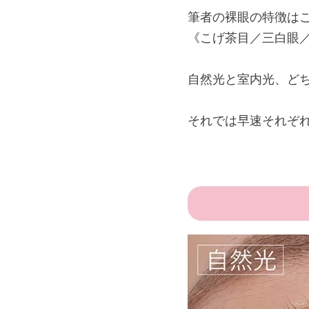
筆者の裸眼の特徴はこ
《こげ茶目／三白眼
自然光と室内光、ど
それでは早速それぞ