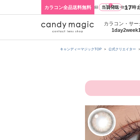
0
17
カラコン全品送料無料
当日発送
時ま
ログイン・新規会員登録
買い物カゴ
カラコン・サー
1day
2week
キャンディーマジックTOP
公式クリエイター