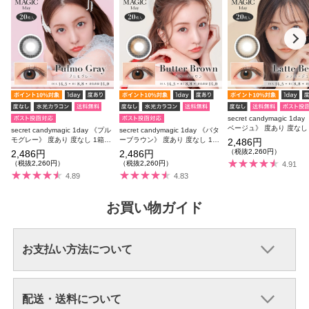
secret candymagic 1da
ベージュ》 度あり 度なし 
secret candymagic 1day 《プル
secret candymagic 1day 《バタ
枚入り
モグレー》 度あり 度なし 1箱20
ーブラウン》 度あり 度なし 1箱
2,486円
枚入り
20枚入り
（税抜2,260円）
2,486円
2,486円
（税抜2,260円）
（税抜2,260円）
4.91
4.89
4.83
お買い物ガイド
お支払い方法について
配送・送料について