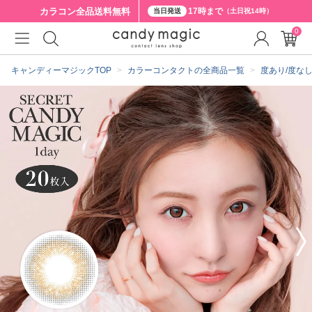
カラコン全品
送料無料
17時まで
当日発送
（土日祝14時）
0
クーポン詳細
キャンディーマジックTOP
カラーコンタクトの全商品一覧
度あり/度な