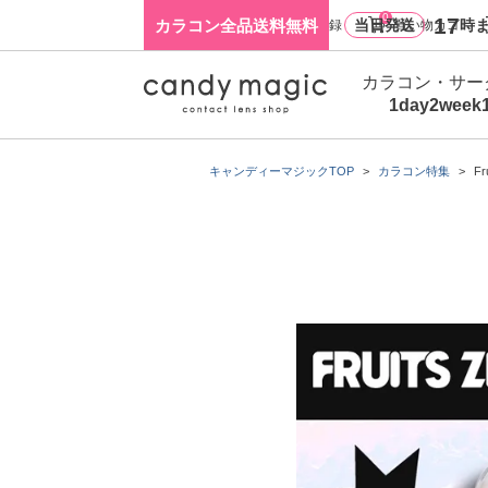
0
17
カラコン全品送料無料
当日発送
時ま
ログイン・新規会員登録
買い物カゴ
カラコン・サー
1day
2week
キャンディーマジックTOP
カラコン特集
F