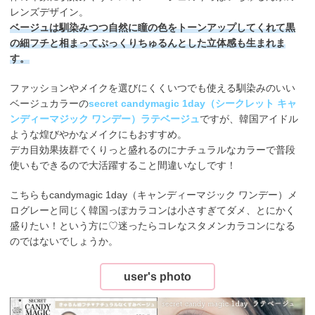
レンズデザイン。
ベージュは馴染みつつ自然に瞳の色をトーンアップしてくれて黒
の細フチと相まってぷっくりちゅるんとした立体感も生まれま
す。
ファッションやメイクを選びにくくいつでも使える馴染みのいい
ベージュカラーの
secret candymagic 1day（シークレット キャ
ンディーマジック ワンデー）ラテベージュ
ですが、韓国アイドル
ような煌びやかなメイクにもおすすめ。
デカ目効果抜群でくりっと盛れるのにナチュラルなカラーで普段
使いもできるので大活躍すること間違いなしです！
こちらもcandymagic 1day（キャンディーマジック ワンデー）メ
ログレーと同じく韓国っぽカラコンは小さすぎてダメ、とにかく
盛りたい！という方に♡迷ったらコレなスタメンカラコンになる
のではないでしょうか。
user's photo