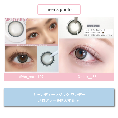
user's photo
@hs_mam107
@mink__88
キャンディーマジック ワンデー
メログレーを購入する