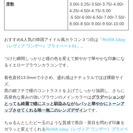
度数
3.00/-3.25/-3.50/-3.75/-4.00/-
4.25/-4.50/-4.75/-5.00
-5.50/-6.00/-6.50/-7.00/-7.50/-
8.00/-8.50/-9.00/-9.50/-10.00
おすすめ&人気の韓国アイドル風カラコン３つ目は「
ReVIA 1day
（レヴィア ワンデー）プライベート01
」。
つけた瞬間しっかりと瞳の色を変えて鮮やかで華やかな印象にな
るイエローブラウンカラコンです。
着色直径13.0mmで小さめ、盛れ感はナチュラルでほぼ裸眼サイ
ズ。
黒の細フチで瞳のコントラストを上げてしっかり強調し、さらに
高発色な黄みの強いブラウンのメインカラーは
グラデーションが
とっても綺麗で瞳にスッと馴染みながらパッと華やかにトーンア
ップさせてくれる唯一無二のレンズデザイン
です。
ちゅるんとしたビー玉のような質感で黒目・茶目を問わず印象を
ガラッと変えてくれる
ReVIA 1day（レヴィア ワンデー）プライベ