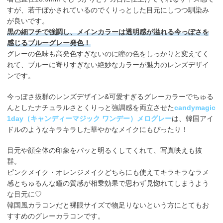
すが、若干ぼかされているのでくりっとした目元にしつつ馴染み
が良いです。
黒の細フチで強調し、メインカラーは透明感が溢れる今っぽさを
感じるブルーグレー発色！
グレーの色味も高発色すぎないのに瞳の色をしっかりと変えてく
れて、ブルーに寄りすぎない絶妙なカラーが魅力のレンズデザイ
ンです。
今っぽさ抜群のレンズデザイン&可愛すぎるグレーカラーでちゅる
んとしたナチュラルさとくりっと強調感を両立させた
candymagic
1day（キャンディーマジック ワンデー）メログレー
は、韓国アイ
ドルのようなキラキラした華やかなメイクにもぴったり！
目元や顔全体の印象をパッと明るくしてくれて、写真映えも抜
群。
ピンクメイク・オレンジメイクどちらにも使えてキラキラなラメ
感とちゅるんな瞳の質感が相乗効果で思わず見惚れてしまうよう
な目元に♡
韓国風カラコンだと裸眼サイズで物足りないという方にとてもお
すすめのグレーカラコンです。