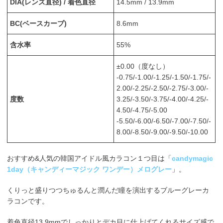
DIA(レンズ直径) / 着色直径
14.5mm / 13.9mm
BC(ベースカーブ)
8.6mm
含水率
55%
±0.00（度なし）
-0.75/-1.00/-1.25/-1.50/-1.75/-
2.00/-2.25/-2.50/-2.75/-3.00/-
度数
3.25/-3.50/-3.75/-4.00/-4.25/-
4.50/-4.75/-5.00
-5.50/-6.00/-6.50/-7.00/-7.50/-
8.00/-8.50/-9.00/-9.50/-10.00
おすすめ&人気の韓国アイドル風カラコン１つ目は「
candymagic
1day（キャンディーマジック ワンデー）メログレー
」。
くりっと盛りつつちゅるんと潤んだ瞳を演出するブルーグレーカ
ラコンです。
着色直径13.9mmでしっかりとデカ目に仕上げてくれるサイズ感で