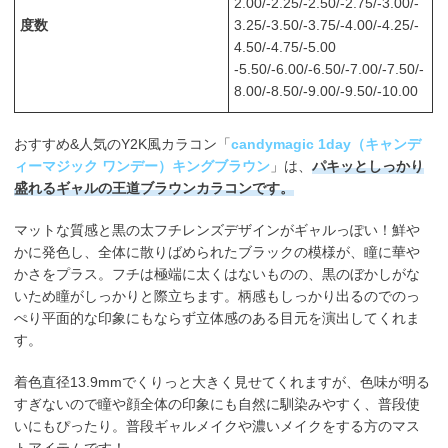
2.00/-2.25/-2.50/-2.75/-3.00/-
度数
3.25/-3.50/-3.75/-4.00/-4.25/-
4.50/-4.75/-5.00
-5.50/-6.00/-6.50/-7.00/-7.50/-
8.00/-8.50/-9.00/-9.50/-10.00
おすすめ&人気のY2K風カラコン「
candymagic 1day（キャンデ
ィーマジック ワンデー）キングブラウン
」は、
パキッとしっかり
盛れるギャルの王道ブラウンカラコンです。
マットな質感と黒の太フチレンズデザインがギャルっぽい！鮮や
かに発色し、全体に散りばめられたブラックの模様が、瞳に華や
かさをプラス。フチは極端に太くはないものの、黒のぼかしがな
いため瞳がしっかりと際立ちます。柄感もしっかり出るのでのっ
ぺり平面的な印象にもならず立体感のある目元を演出してくれま
す。
着色直径13.9mmでくりっと大きく見せてくれますが、色味が明る
すぎないので瞳や顔全体の印象にも自然に馴染みやすく、普段使
いにもぴったり。普段ギャルメイクや濃いメイクをする方のマス