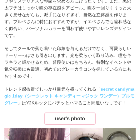
フやミステリアスな印象を求める方にぴったりです。また、黒の
太フチはしっかり瞳の存在感をアピール。瞳を一回りくりっと大
きく見せながらも、派手になりすぎず、自然な立体感を作りま
す。ブルベさんに特におすすめですが、イエベさんでも違和感な
く似合い、パーソナルカラーを問わず使いやすいレンズデザイン
です。
そしてクールで落ち着いた印象を与えるだけでなく、可愛らしい
ドーリーっぽさも引き出します。光を柔らかく取り込み、瞳をキ
ラキラと輝かせるため、普段使いはもちろん、特別なイベントや
気分転換にも最適。初めてのグレーカラコンを探している方にも
おすすめです。
トレンド感抜群でしっかり目元を盛ってくれる「
secret candyma
gic 1day（シークレット キャンディーマジック ワンデー）プルモ
グレー
」はY2Kルックにバチッとハマること間違いなしです！
user's photo