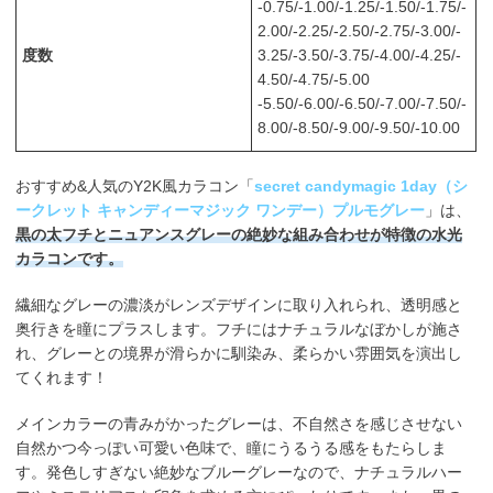
-0.75/-1.00/-1.25/-1.50/-1.75/-
2.00/-2.25/-2.50/-2.75/-3.00/-
度数
3.25/-3.50/-3.75/-4.00/-4.25/-
4.50/-4.75/-5.00
-5.50/-6.00/-6.50/-7.00/-7.50/-
8.00/-8.50/-9.00/-9.50/-10.00
おすすめ&人気のY2K風カラコン「
secret candymagic 1day（シ
ークレット キャンディーマジック ワンデー）プルモグレー
」は、
黒の太フチとニュアンスグレーの絶妙な組み合わせが特徴の水光
カラコンです。
繊細なグレーの濃淡がレンズデザインに取り入れられ、透明感と
奥行きを瞳にプラスします。フチにはナチュラルなぼかしが施さ
れ、グレーとの境界が滑らかに馴染み、柔らかい雰囲気を演出し
てくれます！
メインカラーの青みがかったグレーは、不自然さを感じさせない
自然かつ今っぽい可愛い色味で、瞳にうるうる感をもたらしま
す。発色しすぎない絶妙なブルーグレーなので、ナチュラルハー