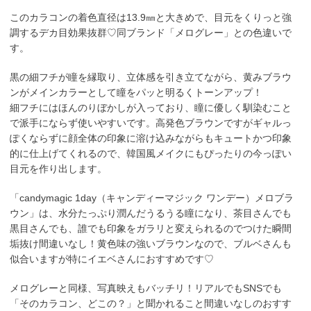
このカラコンの着色直径は13.9㎜と大きめで、目元をくりっと強
調するデカ目効果抜群♡同ブランド「メログレー」との色違いで
す。
黒の細フチが瞳を縁取り、立体感を引き立てながら、黄みブラウ
ンがメインカラーとして瞳をパッと明るくトーンアップ！
細フチにはほんのりぼかしが入っており、瞳に優しく馴染むこと
で派手にならず使いやすいです。高発色ブラウンですがギャルっ
ぽくならずに顔全体の印象に溶け込みながらもキュートかつ印象
的に仕上げてくれるので、韓国風メイクにもぴったりの今っぽい
目元を作り出します。
「candymagic 1day（キャンディーマジック ワンデー）メロブラ
ウン」は、水分たっぷり潤んだうるうる瞳になり、茶目さんでも
黒目さんでも、誰でも印象をガラリと変えられるのでつけた瞬間
垢抜け間違いなし！黄色味の強いブラウンなので、ブルベさんも
似合いますが特にイエベさんにおすすめです♡
メログレーと同様、写真映えもバッチリ！リアルでもSNSでも
「そのカラコン、どこの？」と聞かれること間違いなしのおすす