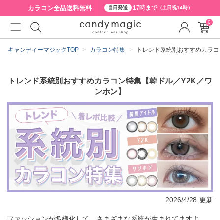
カラコン全品
送料無料
17時まで
当日発送
（土日祝14時）
0
キャンディーマジックTOP
カラコン特集
トレンド系統別おすすめカラコ
トレンド系統別おすすめカラコン特集【韓ドル／Y2K／ワ
ンホン】
2026/4/28
更新
ファッションが多様化して、さまざまな系統が生まれてますよ