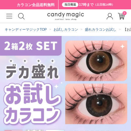
カラコン全品
送料無料
17時まで
当日発送
（土日祝14時）
0
クーポン詳細
キャンディーマジックTOP
お試しカラコン
盛れカラコンお試し
【お