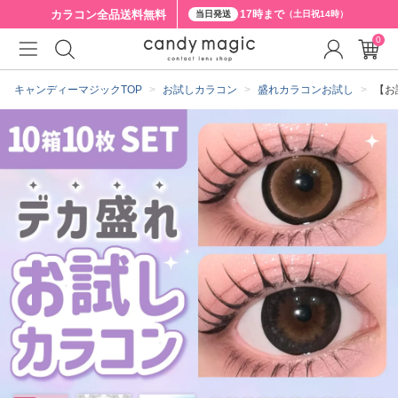
カラコン全品
送料無料
17時まで
当日発送
（土日祝14時）
0
クーポン詳細
キャンディーマジックTOP
お試しカラコン
盛れカラコンお試し
【お