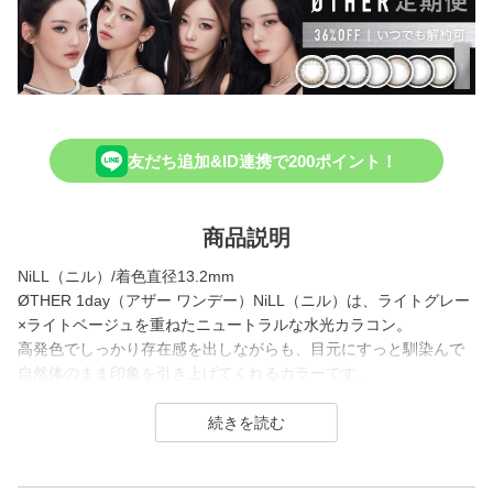
友だち追加&ID連携で200ポイント！
商品説明
NiLL（ニル）/着色直径13.2mm
ØTHER 1day（アザー ワンデー）NiLL（ニル）は、ライトグレー
×ライトベージュを重ねたニュートラルな水光カラコン。
高発色でしっかり存在感を出しながらも、目元にすっと馴染んで
自然体のまま印象を引き上げてくれるカラーです。
ØTHER 1day（アザー ワンデー）は、aespaがイメージモデルを
務める新コンタクトレンズブランド。
「誰かじゃなくて、誰でもない私になる。」がコンセプトで、自