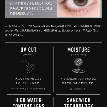
●「回らない」のは、“3D Freeform Stable Design”の特長です。●レンズの装用感・固定に
かかる時間には個人差があります。●軸固定技術には個人差があります。不具合対応の対
象外となります。
UVカット
うるおい成分
大切な目を紫外線による
うるおい成分がレンズを包み込み
ダメージから守ります。
快適な着け心地が持続します。
UVB：約95%カット/UVA：約50%カット
成分：MPCポリマー