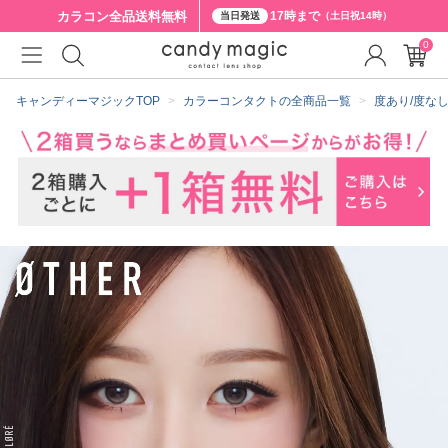
カラコン全品
送料無料
17時まで
当日発送
（土日祝14時）
0
クーポン詳細
キャンディーマジックTOP
カラーコンタクトの全商品一覧
度あり/度な