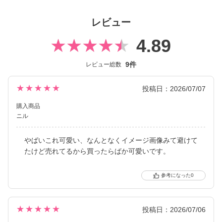
分らしさを大切にしたい方にぴったりのブランドです。
全カラー“回らない水光カラコン”で、光・影・色・奥行き――すべ
レビュー
てが重なり合って生まれる「新-SUPER水光」
レンズデザインは全3タイプで、ナチュラル系からギャル系まで幅
4.89
広いスタイルを楽しめるのも魅力です。
※軸固定技術を利用することでレンズの回転を抑え定位置で安定
9件
レビュー総数
させます。
★★★★★
投稿日：2026/07/07
購入商品
ニル
やばいこれ可愛い、なんとなくイメージ画像みて避けて
たけど売れてるから買ったらばか可愛いです。
0
★★★★★
投稿日：2026/07/06