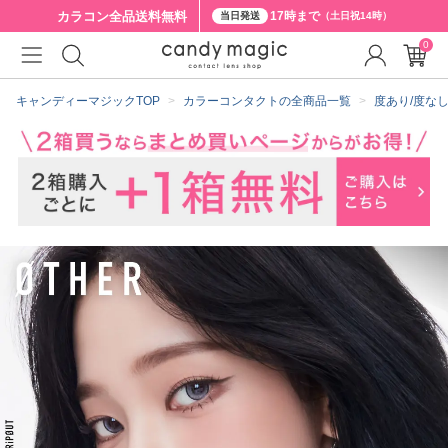
カラコン全品
送料無料
17時まで
当日発送
（土日祝14時）
0
クーポン詳細
キャンディーマジックTOP
カラーコンタクトの全商品一覧
度あり/度な