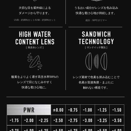
大切な目を紫外線による
うるおい成分がレンズを包み込み
ダメージから守ります。
快適な着け心地が持続します。
UVB：約95%カット/UVA：約50%カット
成分：MPCポリマー
サンドイッチ製法
高含水レンズ
酸素をよりよく通す高含水率58%の
レンズ素材で色素を挟み込むことで
レンズで目になじみやすく
色素が直接角膜・まぶたに
快適な着け心地に。
触れない構造です。