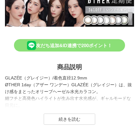
友だち追加&ID連携で200ポイント！
商品説明
GLAZÉE（グレイジー）/着色直径12.9mm
ØTHER 1day（アザー ワンデー）GLAZÉE（グレイジー）は、抜
け感をまとったオリーブヘーゼル水光カラコン。
細フチと高発色ハイライトが生み出す水光感が、ギャルモードな
目元に。
水光レイヤーが、強さと可愛さを両立するカラーです。
ØTHER 1day（アザー ワンデー）は、aespaがイメージモデルを
務める新コンタクトレンズブランド。