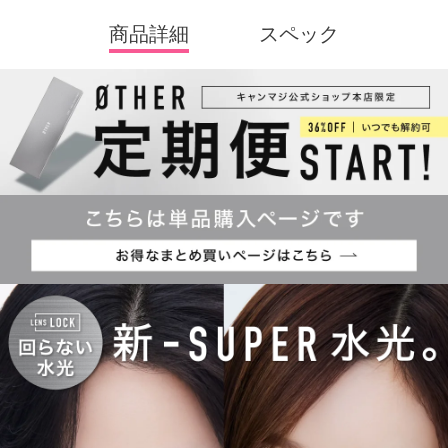
「誰かじゃなくて、誰でもない私になる。」がコンセプトで、自
分らしさを大切にしたい方にぴったりのブランドです。
商品詳細
スペック
全カラー“回らない水光カラコン”で、光・影・色・奥行き――すべ
てが重なり合って生まれる「新-SUPER水光」
レンズデザインは全3タイプで、ナチュラル系からギャル系まで幅
広いスタイルを楽しめるのも魅力です。
※軸固定技術を利用することでレンズの回転を抑え定位置で安定
させます。