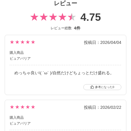
レビュー
老若男女問わず使いやすいクリアレンズに加え、普段使いしやす
4.75
く瞳のおしゃれも楽しめるナチュラル系カラーレンズもラインナ
ップしています。
4件
レビュー総数
2026年には、ブランド誕生から10周年を迎えるにあたり、新イメ
ージモデルに KIM CHAEWON（キム・チェウォン）さんが就任
★★★★★
投稿日：2026/04/04
し、レンズをリニューアル。 透明レンズになって、ブルーライト
購入商品
カット率もアップしました。
ピュアバリア
スマホやパソコンなどから発せられるブルーライトに日々さらさ
めっちゃ良い\( ´ω` )/自然だけどちょっとだけ盛れる。
れている私たちの瞳に寄り添い、 しっかりと瞳を労わりながらも
気軽に使える、今の時代にフィットしたコンタクトレンズです。
0
★★★★★
投稿日：2026/02/22
購入商品
ピュアバリア