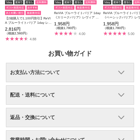
ReVIA ブルーライトバリア 1day
ReVIA ブルーライトバリア
《スリークバリア》レヴィア ブ
《ベーシックバリア》レ
【2箱購入で1,100円割引】ReVI
ルーライトカット 度あり 度なし
ブルーライトカット 度あ
A ブルーライトバリア 1day レヴ
1,958円
1,958円
1箱10枚入り
し 1箱10枚入り
ィア ブルーライトカット 1箱10
（税抜1,780円）
（税抜1,780円）
2,816円
枚入り合計20枚
（税抜2,560円）
4.00
5.00
4.88
お買い物ガイド
お支払い方法について
配送・送料について
返品・交換について
営業時間・お問い合わせについて