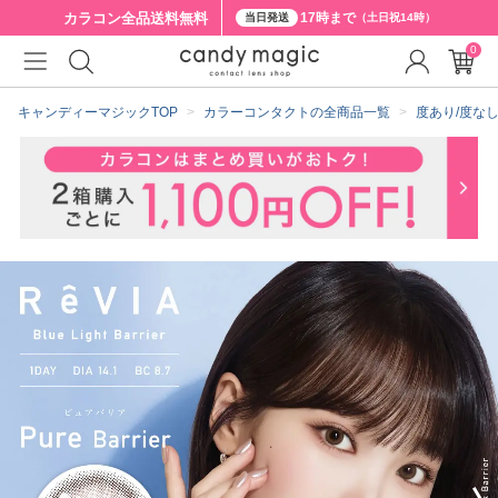
カラコン全品
送料無料
17時まで
当日発送
（土日祝14時）
0
クーポン詳細
キャンディーマジックTOP
カラーコンタクトの全商品一覧
度あり/度な