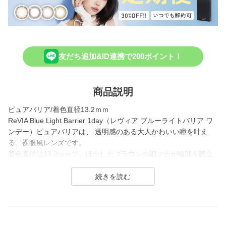
友だち追加&ID連携で200ポイント！
商品説明
ピュアバリア/着色直径13.2ｍｍ
ReVIA Blue Light Barrier 1day（レヴィア ブルーライトバリア ワ
ンデー）ピュアバリアは、 透明感のある大人かわいい瞳を叶え
る、裸眼風レンズです。
着色直径は13.2ｍｍで、ぼかしたブラウンの細フチが輪郭を際立
たせながら、 ほのかなピンクブラウンの色みで甘めな印象を演出
します。
ReVIA Blue Light Barrier 1dayは、 幅広い年齢層から絶大な支持を
得るReVIA（レヴィア）から展開されている、 ブルーライトも紫
外線もカットすることができるコンタクトレンズシリーズ。