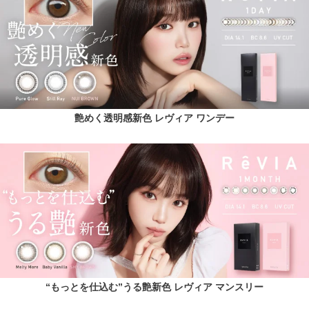
艶めく透明感新色 レヴィア ワンデー
“もっとを仕込む”うる艶新色 レヴィア マンスリー