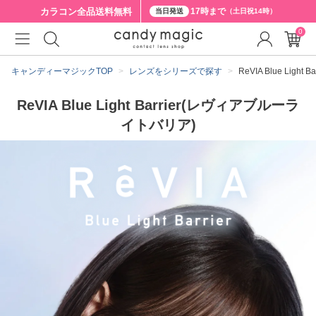
カラコン全品
送料無料
17時まで
当日発送
（土日祝14時）
0
キャンディーマジックTOP
レンズをシリーズで探す
ReVIA Blue Lig
ReVIA Blue Light Barrier(レヴィアブルーラ
イトバリア)