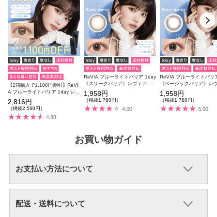
ReVIA ブルーライトバリア 1day
ReVIA ブルーライトバリア
《スリークバリア》レヴィア ブ
《ベーシックバリア》レ
【2箱購入で1,100円割引】ReVI
ルーライトカット 度あり 度なし
ブルーライトカット 度あ
A ブルーライトバリア 1day レヴ
1,958円
1,958円
1箱10枚入り
し 1箱10枚入り
ィア ブルーライトカット 1箱10
（税抜1,780円）
（税抜1,780円）
2,816円
枚入り合計20枚
（税抜2,560円）
4.00
5.00
4.88
お買い物ガイド
お支払い方法について
配送・送料について