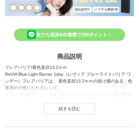
友だち追加&ID連携で200ポイント！
商品説明
フレアバリア/着色直径13.2ｍｍ
ReVIA Blue Light Barrier 1day（レヴィア ブルーライトバリア ワ
ンデー）フレアバリアは、 着色直径13.2ｍｍの抜け感のある、色
素薄めの瞳になれるレンズ。
オリーブの細フチとヘーゼルカラーのグラデーションが瞳に透明
感とツヤ感をプラスし 裸眼になじみながら自然にトーンアップが
叶うカラコンです。
ReVIA Blue Light Barrier 1dayは、 幅広い年齢層から絶大な支持を
得るReVIA（レヴィア）から展開されている、 ブルーライトも紫
外線もカットすることができるコンタクトレンズシリーズ。