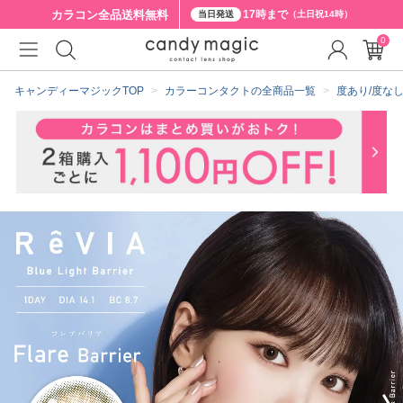
カラコン全品
送料無料
17時まで
当日発送
（土日祝14時）
0
クーポン詳細
キャンディーマジックTOP
カラーコンタクトの全商品一覧
度あり/度な