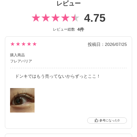
レビュー
老若男女問わず使いやすいクリアレンズに加え、普段使いしやす
4.75
く瞳のおしゃれも楽しめるナチュラル系カラーレンズもラインナ
ップしています。
4件
レビュー総数
2026年には、ブランド誕生から10周年を迎えるにあたり、新イメ
ージモデルに KIM CHAEWON（キム・チェウォン）さんが就任
★★★★★
投稿日：2026/07/25
し、レンズをリニューアル。 透明レンズになって、ブルーライト
購入商品
カット率もアップしました。
フレアバリア
スマホやパソコンなどから発せられるブルーライトに日々さらさ
ドンキではもう売ってないからずっとここ！
れている私たちの瞳に寄り添い、 しっかりと瞳を労わりながらも
気軽に使える、今の時代にフィットしたコンタクトレンズです。
0