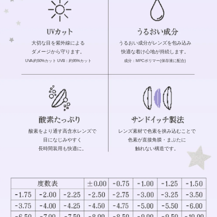
大切な目を紫外線による
うるおい成分がレンズを包み込み
ダメージから守ります。
快適な着け心地が持続します。
UVA:約50%カット UVB：約95%カット
成分：MPCポリマー(保存液に配合)
酸素をより通す高含水レンズで
レンズ素材で色素を挟み込むことで
目になじみやすく
色素が直接角膜・まぶたに
長時間装用も快適に。
触れない構造です。