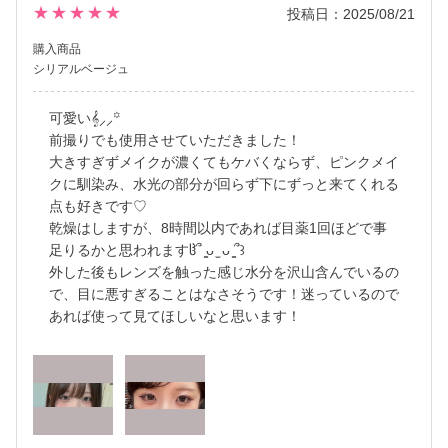
★★★★★
投稿日：2025/08/21
購入商品
シリアルベージュ
可愛い𝄞⸝⸝꙳
前撮りでも使用させていただきました！
大きすぎずメイクが濃くてもケバくならず、ピンクメイ
クに馴染み、水光の部分が回らず下にずっと来てくれる
点も好きです♡
乾燥はしますが、8時間以内であれば目薬1回ほどで事
足りるかと思われますჱ̒՞ ̳ᴗ ̫ ᴗ ̳՞꒱
外した後もレンズを触った感じ水分を沢山含んでいるの
で、目に悪すぎることはなさそうです！迷っているので
あれば使って見てほしいなと思います！