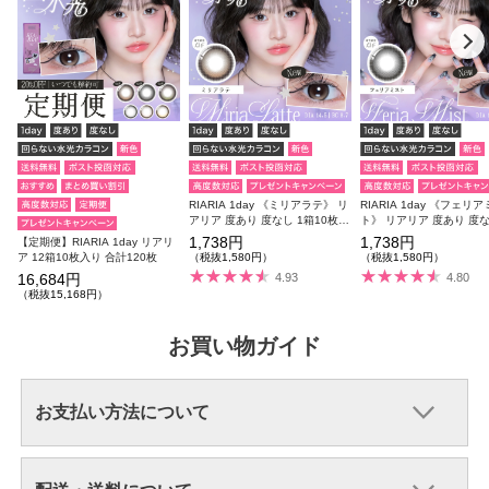
RIARIA 1day 《ミリアラテ》 リ
RIARIA 1day 《フェリ
アリア 度あり 度なし 1箱10枚入
ト》 リアリア 度あり 度な
り
10枚入り
1,738円
1,738円
【定期便】RIARIA 1day リアリ
ア 12箱10枚入り 合計120枚
（税抜1,580円）
（税抜1,580円）
16,684円
4.93
4.80
（税抜15,168円）
お買い物ガイド
お支払い方法について