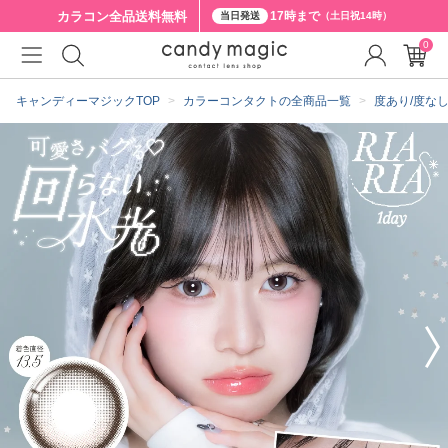
カラコン全品
送料無料
17時まで
当日発送
（土日祝14時）
0
クーポン詳細
キャンディーマジックTOP
カラーコンタクトの全商品一覧
度あり/度な