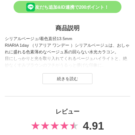
友だち追加&ID連携で200ポイント！
商品説明
シリアルベージュ/着色直径13.5mm
RIARIA 1day （リアリア ワンデー ）シリアルベージュは、おしゃ
れに盛れる色素薄めなベージュ系の回らない水光カラコン。
目にしっかりと光を取り入れてくれるベージュハイライトと、絶
妙なくすみブラウンのフチがうるっと儚げな印象に。
イエベ・ブルベどちらにもぴったりで、使いやすい今っぽデザイ
ンです。
RIARIA 1dayは、ティーンから絶大な人気を誇る米澤りあちゃんが
キャンマジとコラボ！
全色が回らない水光カラコン※で、可愛く見える位置にハイライ
レビュー
ト部分が固定されるのでいつでも安定して盛れる♡
4.91
トレンド感あふれるカラーラインナップで、リアルでもSNSでも
注目されること間違いなしのブランドです。