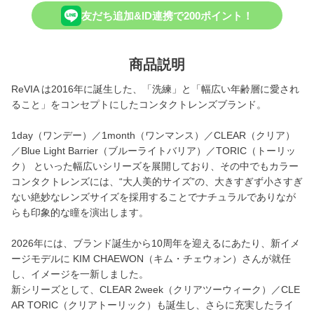
友だち追加&ID連携で200ポイント！
商品説明
ReVIA は2016年に誕生した、「洗練」と「幅広い年齢層に愛され
ること」をコンセプトにしたコンタクトレンズブランド。
1day（ワンデー）／1month（ワンマンス）／CLEAR（クリア）
／Blue Light Barrier（ブルーライトバリア）／TORIC（トーリッ
ク） といった幅広いシリーズを展開しており、その中でもカラー
コンタクトレンズには、“大人美的サイズ”の、大きすぎず小さすぎ
ない絶妙なレンズサイズを採用することでナチュラルでありなが
らも印象的な瞳を演出します。
2026年には、ブランド誕生から10周年を迎えるにあたり、新イメ
ージモデルに KIM CHAEWON（キム・チェウォン）さんが就任
し、イメージを一新しました。
新シリーズとして、CLEAR 2week（クリアツーウィーク）／CLE
AR TORIC（クリアトーリック）も誕生し、さらに充実したライ