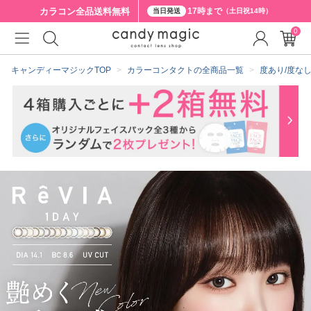
カラコン全品
送料無料
17時まで
当日発送
（土日祝14時）
0
クーポン詳細
キャンディーマジックTOP
カラーコンタクトの全商品一覧
度あり/度な