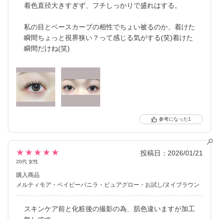
着色直径大きすぎず、フチしっかりで盛れはする。
私の目とベースカーブの相性でちょい被るのか、着けた
瞬間ちょっと視界狭い？って感じる気がする(笑)着けた
瞬間だけね(笑)
1
★★★★★
投稿日：2026/01/21
20代 女性
購入商品
メルティモア
ベイビーバニラ
ピュアグロー
お試し/ヌイブラウン
スキンケア前と化粧後の撮影の為、肌色違いますが加工