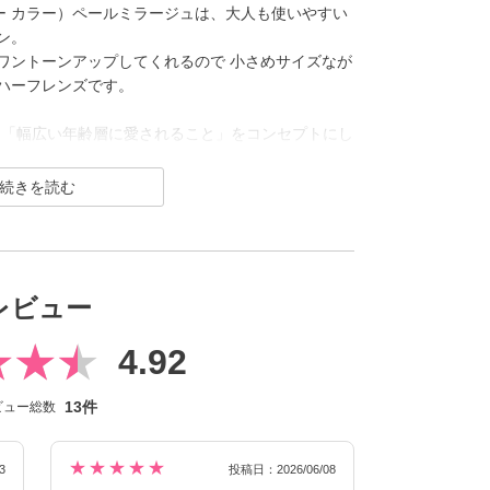
 ワンデー カラー）ペールミラージュは、大人も使いやすい
ン。
ワントーンアップしてくれるので 小さめサイズなが
ハーフレンズです。
練」と「幅広い年齢層に愛されること」をコンセプトにし
CLEAR（クリア）／Blue Light Barrier（ブル
ク） といった幅広いシリーズを展開しており、その中
人美的サイズ”の、大きすぎず小さすぎない絶妙なレ
でありながらも印象的な瞳を演出します。
レビュー
迎えるにあたり、新イメージモデルに KIM CHAEW
、イメージを一新しました。
4.92
リアツーウィーク）／CLEAR TORIC（クリアトーリ
ナップに。
13件
ビュー総数
げなく盛れるタイプ、普段使いに最適なサークルレ
豊富なバリエーションで多くの方々の瞳に寄り添い続
★★★★★
3
投稿日：2026/06/08