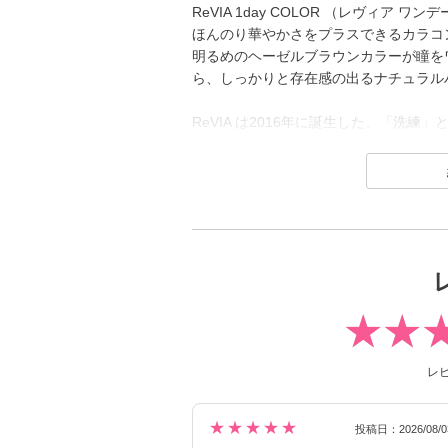
ReVIA 1day COLOR （レヴィア
ほんのり華やかさをプラスできるカラコ
明るめのヘーゼルブラウンカラーが瞳を
ら、しっかりと存在感の出るナチュラル
ReVIA は2016年に誕生した、「洗
たコンタクトレンズブランド。
1day（ワンデー）／1month（ワンマンス）／
ーライトバリア）／TORIC（トーリッ
でもカラーコンタクトレンズには、“大
ンズサイズを採用することでナチュラル
2026年には、ブランド誕生から10周年を
ON（キム・チェウォン）さんが就任し
新シリーズとして、CLEAR 2week（ク
ック）も誕生し、さらに充実したライン
レ
裸眼風のナチュラルデザインから、さり
ンズ、クリアコンタクトレンズまで、 
★★★★★
けています。
投稿日：2026/08/0