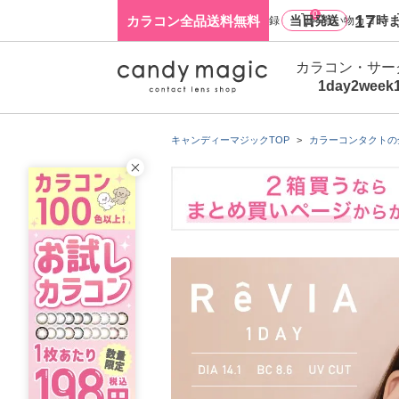
0
17
カラコン全品送料無料
当日発送
時ま
ログイン・新規会員登録
買い物カゴ
カラコン・サー
1day
2week
キャンディーマジックTOP
カラーコンタクトの