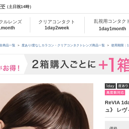
で（土日祝14時）
乱視用コンタク
クルレンズ
クリアコンタクト
1month
1day
2week
1day
1month
新商品
新商品
新商品
新商品
新商品
高含水
低
全商品一覧
度あり/度なしカラコン・クリアコンタクトレンズ商品一覧
使用期限：1
新商品
新商品
新商品
ReVIA 
ュ》 レヴ
カラコン・サークルレンズ 1day 商品一覧を
カ
クリアコンタクトレンズ 1day 商品一覧を
カ
価格