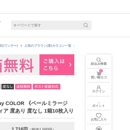
ト
含水
日(ワンデー)
人気のブラウン(茶)カラコン一覧
着色直径：12.6mm
ReVIAの商
絞込み検索
0
買い物カゴ
ログイン
-
1day COLOR 《ペールミラージ
ポイント
ィア 度あり 度なし 1箱10枚入り
お気に入り
見る
乱視用カラコン 1month商品一覧を見る
乱視用カラコン 1day商品一覧を見る
乱視用カラコン 1day商品一覧を見る
ラコン・サークルレンズ 2week商品一覧を見る
クリアコンタクトレンズ 2week 商品一覧を見る
見る
乱視用カラコン 1day商品一覧を見る
ラコン・サークルレンズ 1month商品一覧を見る
1,716円
（税抜1,560円）