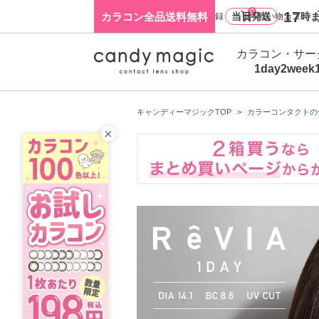
0
17
カラコン全品送料無料
当日発送
時ま
ログイン・新規会員登録
買い物カゴ
カラコン・サー
1day
2week
キャンディーマジックTOP
カラーコンタクトの