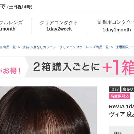
で（土日祝14時）
乱視用コンタク
クルレンズ
クリアコンタクト
1month
1day
2week
1day
1month
新商品
新商品
新商品
新商品
新商品
高含水
低
全商品一覧
度あり/度なしカラコン・クリアコンタクトレンズ商品一覧
使用期限：1
新商品
新商品
新商品
ReVIA 
ヴィア 度
カラコン・サークルレンズ 1day 商品一覧を
カ
クリアコンタクトレンズ 1day 商品一覧を
カ
価格