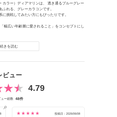
 ワンデー カラー）ディアマリンは、 透き通るブルーグレー
あふれる、グレーカラコンです。
系に挑戦してみたい方にもぴったりです。
練」と「幅広い年齢層に愛されること」をコンセプトにし
CLEAR（クリア）／Blue Light Barrier（ブル
続きを読む
ク） といった幅広いシリーズを展開しており、その中
人美的サイズ”の、大きすぎず小さすぎない絶妙なレ
でありながらも印象的な瞳を演出します。
迎えるにあたり、新イメージモデルに KIM CHAEW
レビュー
、イメージを一新しました。
リアツーウィーク）／CLEAR TORIC（クリアトーリ
4.79
ナップに。
げなく盛れるタイプ、普段使いに最適なサークルレ
48件
ビュー総数
豊富なバリエーションで多くの方々の瞳に寄り添い続
★★★★★
8
投稿日：2026/06/08