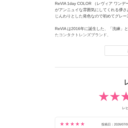
ReVIA 1day COLOR （レヴィア
がアンニュイな雰囲気にしてくれる儚さ
じんわりとした発色なので初めてグレー
ReVIA は2016年に誕生した、「洗
たコンタクトレンズブランド。
1day（ワンデー）／1month（ワンマンス）／
ーライトバリア）／TORIC（トーリッ
でもカラーコンタクトレンズには、“大
ンズサイズを採用することでナチュラル
2026年には、ブランド誕生から10周年を
ON（キム・チェウォン）さんが就任し
新シリーズとして、CLEAR 2week（ク
ック）も誕生し、さらに充実したライン
裸眼風のナチュラルデザインから、さり
レ
ンズ、クリアコンタクトレンズまで、 
けています。
★★★★★
投稿日：2026/07/0