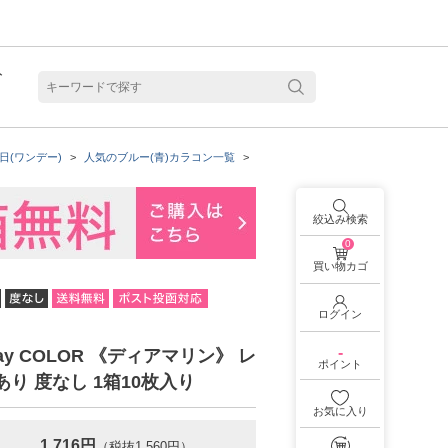
ト
含水
日(ワンデー)
人気のブルー(青)カラコン一覧
着色直径：13.2mm
ReVIAの商品
絞込み検索
0
買い物カゴ
ログイン
-
1day COLOR 《ディアマリン》 レ
ポイント
あり 度なし 1箱10枚入り
お気に入り
見る
乱視用カラコン 1month商品一覧を見る
乱視用カラコン 1day商品一覧を見る
乱視用カラコン 1day商品一覧を見る
ラコン・サークルレンズ 2week商品一覧を見る
クリアコンタクトレンズ 2week 商品一覧を見る
見る
乱視用カラコン 1day商品一覧を見る
ラコン・サークルレンズ 1month商品一覧を見る
1,716円
（税抜1,560円）