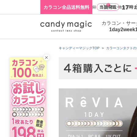
0
17
カラコン全品送料無料
当日発送
時ま
ログイン・新規会員登録
買い物カゴ
カラコン・サー
1day
2week
キャンディーマジックTOP
カラーコンタクトの