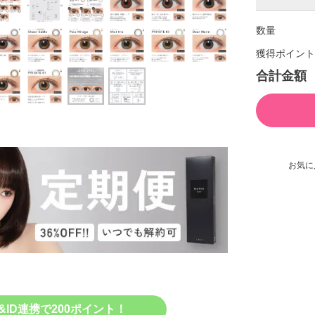
数量
獲得ポイント
合計金額
お気に
&ID連携で200ポイント！