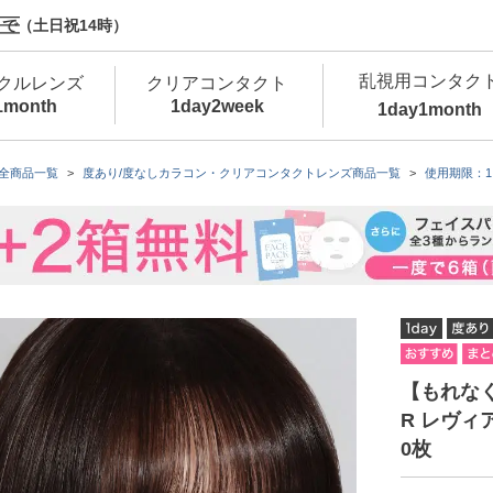
で（土日祝14時）
乱視用コンタク
クルレンズ
クリアコンタクト
1month
1day
2week
1day
1month
新商品
新商品
新商品
新商品
新商品
高含水
低
全商品一覧
度あり/度なしカラコン・クリアコンタクトレンズ商品一覧
使用期限：1
新商品
新商品
新商品
【もれなく1
R レヴィア
0枚
カラコン・サークルレンズ 1day 商品一覧を
カ
クリアコンタクトレンズ 1day 商品一覧を
カ