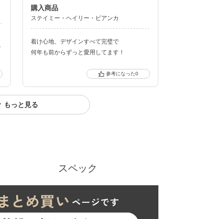
購入商品
ステイミー
ヘイリー
ビアンカ
ほ
着け心地、デザインすべて完璧で
で
何年も前からずっと愛用してます！
0
もっと見る
スペック