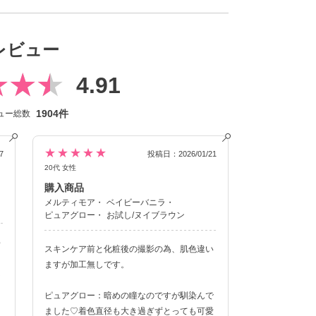
レビュー
クーポン詳細
4.91
1904件
ュー総数
★★★★★
7
投稿日：2026/01/21
20代 女性
購入商品
メルティモア
ベイビーバニラ
ピュアグロー
お試し/ヌイブラウン
わ
スキンケア前と化粧後の撮影の為、肌色違い
ますが加工無しです。
は
ピュアグロー：暗めの瞳なのですが馴染んで
ました♡着色直径も大き過ぎずとっても可愛