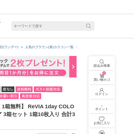
ト
含水
日(ワンデー)
人気のブラウン(茶)カラコン一覧
着色直径：13.2mm
ReVIAの商
絞込み検索
0
買い物カゴ
ログイン
-
箱無料】 ReVIA 1day COLO
ポイント
 3箱セット 1箱10枚入り 合計3
お気に入り
見る
乱視用カラコン 1month商品一覧を見る
乱視用カラコン 1day商品一覧を見る
乱視用カラコン 1day商品一覧を見る
ラコン・サークルレンズ 2week商品一覧を見る
クリアコンタクトレンズ 2week 商品一覧を見る
見る
乱視用カラコン 1day商品一覧を見る
ラコン・サークルレンズ 1month商品一覧を見る