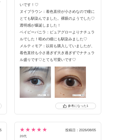
の
いです！♡
じ
ヌイブラウン：着色直径が小さめなので瞳に
とても馴染んでました。裸眼のようでした♡
透明感が爆誕しました！
ベイビーバニラ：ピュアグローよりナチュラ
ルでした！暗めの瞳にも馴染みました♡
メルティモア：以前も購入していましたが、
着色直径も小さ過ぎず大き過ぎずでナチュラ
ル盛りです♡とても可愛いです♡
1
★★★★★
5
投稿日：2026/08/05
20代