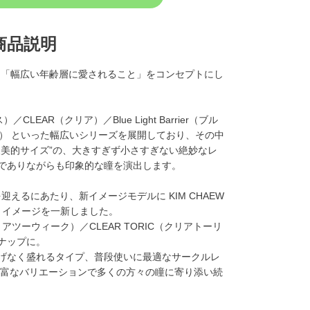
商品説明
練」と「幅広い年齢層に愛されること」をコンセプトにし
CLEAR（クリア）／Blue Light Barrier（ブル
ク） といった幅広いシリーズを展開しており、その中
人美的サイズ”の、大きすぎず小さすぎない絶妙なレ
でありながらも印象的な瞳を演出します。
迎えるにあたり、新イメージモデルに KIM CHAEW
、イメージを一新しました。
リアツーウィーク）／CLEAR TORIC（クリアトーリ
ナップに。
げなく盛れるタイプ、普段使いに最適なサークルレ
豊富なバリエーションで多くの方々の瞳に寄り添い続