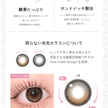
サンドイッチ製法
酸素たっぷり
レンズ素材で色素を挟み込むことで
酸素をよりよく通す高含水レンズで
色素が直接角膜・まぶたに
目になじみやすく
触れない構造です。
長時間装用でも快適に。
回らない水光カラコンについて
レンズ下方に厚みを持たせて
安定させる軸固定技術“3D Free
form Stable Design”を採用。