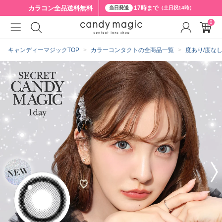
カラコン全品
送料無料
17時まで
当日発送
（土日祝14時）
0
クーポン詳細
キャンディーマジックTOP
カラーコンタクトの全商品一覧
度あり/度な