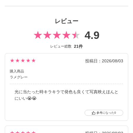
特別な日や写真映えにもぴったりのカラーです。
secret candymagic 1day（シークレット キャンディーマジック ワ
レビュー
ンデー）は2012年発売以来、若い世代を中心に絶大な支持を得て
いる、盛れるカラコンといえばコレ！なロングセラーカラコンブ
4.9
ランド。
21件
レビュー総数
DIA14.5mmの「盛れる」大きめサイズで、元祖ちゅるんカラコン
「キャンマジ3番」や王道黒コン「キャンマジ5番」をはじめ、平
成・令和のギャルカラコン、細フチ・太フチカラコン、水光カラ
★★★★★
投稿日：2026/08/03
コンなど、トレンドのカラコンを生み出し続けています。
購入商品
ラメグレー
2025年にはラメ入りカラコンが登場＆水光カラーは軸固定の回ら
ない水光カラコンに進化し、
光に当たった時キラキラで発色も良くて写真映えほんと
レンズスペックもUVカット機能・うるおい成分を追加＆高含水レ
にいい😭😭
ンズにリニューアル！
さらに待望の乱視用カラコン secretcandymagic toric（シークレッ
トキャンディーマジック トーリック）も新登場しました。
0
常に最旬の「盛れる」と「お客様のニーズ」をキャッチし、進化
し続けるブランドです。
★★★★★