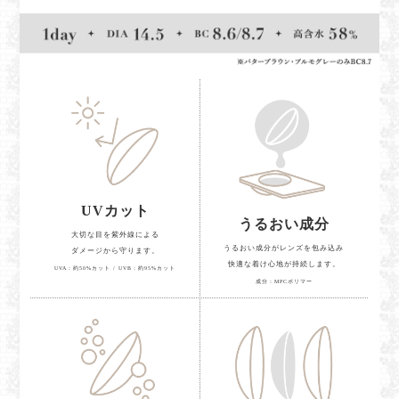
UVカット
うるおい成分
大切な目を紫外線による
うるおい成分がレンズを包み込み
ダメージから守ります。
快適な着け心地が持続します。
UVA：約50%カット / UVB：約95%カット
成分：MPCポリマー