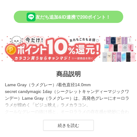
友だち追加&ID連携で200ポイント！
商品説明
Lame Gray（ラメグレー）/着色直径14.0mm
secret candymagic 1day（シークレットキャンディーマジックワ
ンデー）Lame Gray（ラメグレー）は、高発色グレーにオーロラ
ラメが煌めく「ビジュ映え」ラメカラコン。
クールなグレーの抜け感と、オーロララメの存在感が絶妙に合わ
さって、つけるだけで一気に垢抜けた印象に。
さりげなくキラッと輝き、目元に透明感と奥行きをプラスしてく
れます。