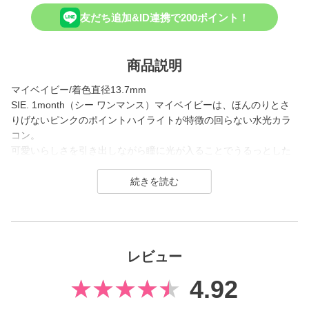
友だち追加&ID連携で200ポイント！
商品説明
マイベイビー/着色直径13.7mm
SIE. 1month（シー ワンマンス）マイベイビーは、ほんのりとさ
りげないピンクのポイントハイライトが特徴の回らない水光カラ
コン。
可愛いらしさを引き出しながら瞳に光が入ることでうるっとした
印象に。
自然に黒目を印象的に見せてくれる、大人女性や水光カラコンが
初めての方にも使いやすいデザインです。
SIE.（シー）はTWICE MOMOさんがイメージモデルを務めるコン
タクトレンズブランド。
レビュー
1day（ワンデー）／1month（ワンマンス）／CLEAR（クリア）
を展開し、
4.92
2026年7月に、より瞳にやさしいシリコーンハイドロゲル素材へ
とリニューアル！