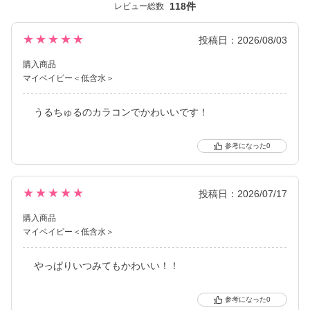
118件
レビュー総数
(MOON SODAはリニューアル前（高含水）のみの販売となりま
す）
★★★★★
投稿日：2026/08/03
カラーコンタクトレンズは「回らない水光カラコン(※)」の他、垢
購入商品
抜けトーンアップカラーや安定のブラウンレンズまで豊富なライ
マイベイビー＜低含水＞
ンナップ。
裸眼に近い快適さでトレンド感のある目元を叶えるSIE.（シー）
うるちゅるのカラコンでかわいいです！
は毎日のマストアイテムになること間違いなしのコンタクトレン
ズブランドです。
0
※ 軸固定技術を利用することでレンズの回転を抑え定位置で安定
させます。
★★★★★
投稿日：2026/07/17
購入商品
マイベイビー＜低含水＞
やっぱりいつみてもかわいい！！
0