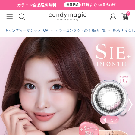
カラコン全品
送料無料
17時まで
当日発送
（土日祝14時）
0
クーポン詳細
キャンディーマジックTOP
カラーコンタクトの全商品一覧
度あり/度な