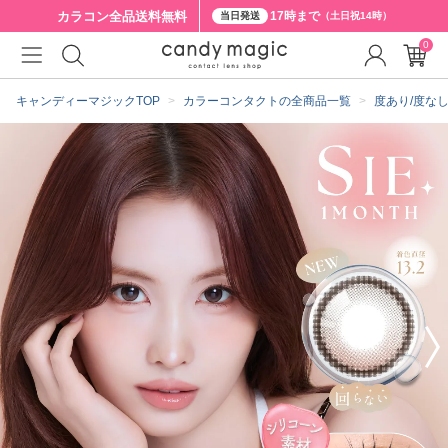
カラコン全品
送料無料
17時まで
当日発送
（土日祝14時）
0
クーポン詳細
キャンディーマジックTOP
カラーコンタクトの全商品一覧
度あり/度な