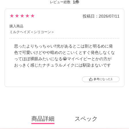
1件
レビュー総数
す）
カラーコンタクトレンズは「回らない水光カラコン(※)」の他、垢
★★★★★
投稿日：2026/07/11
抜けトーンアップカラーや安定のブラウンレンズまで豊富なライ
購入商品
ンナップ。
ミルクヘイズ＜シリコーン＞
裸眼に近い快適さでトレンド感のある目元を叶えるSIE.（シー）
は毎日のマストアイテムになること間違いなしのコンタクトレン
思ったよりちっちゃい‼️光があるとこは割と明るめに発
ズブランドです。
色で可愛いけどやや暗めのとこいくとすぐ発色しなくな
ってほぼ裸眼みたいになる😭マイベイビーとかの方が
※ 軸固定技術を利用することでレンズの回転を抑え定位置で安定
おっきく感じたナチュラルメイクには馴染まないです
させます。
1
商品詳細
スペック