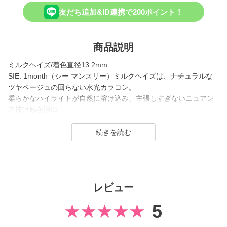
友だち追加&ID連携で200ポイント！
商品説明
ミルクヘイズ/着色直径13.2mm
SIE. 1month（シー マンスリー）ミルクヘイズは、ナチュラルな
ツヤベージュの回らない水光カラコン。
柔らかなハイライトが自然に溶け込み、主張しすぎないニュアン
ス抜け感を演出。
シーンを選ばず、大人の可愛さをさりげなく引き立てるデザイン
です。
SIE.（シー）はTWICE MOMOさんがイメージモデルを務めるコン
タクトレンズブランド。
1day（ワンデー）／1month（ワンマンス）／CLEAR（クリア）
レビュー
を展開し、
2026年7月に、より瞳にやさしいシリコーンハイドロゲル素材へ
5
とリニューアル！
(MOON SODAはリニューアル前（高含水）のみの販売となりま