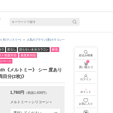
ト
含水
ヶ月(マンスリー)
人気のブラウン(茶)カラコン一覧
着色直径：13.2mm
SIE.の
絞込み検索
0
買い物カゴ
month《メルトミー》 シー 度あり
両目分(2枚)》
ログイン
-
1,760円
ポイント
（税抜1,600円）
お気に入り
見る
乱視用カラコン 1month商品一覧を見る
乱視用カラコン 1day商品一覧を見る
乱視用カラコン 1day商品一覧を見る
ラコン・サークルレンズ 2week商品一覧を見る
クリアコンタクトレンズ 2week 商品一覧を見る
見る
乱視用カラコン 1day商品一覧を見る
ラコン・サークルレンズ 1month商品一覧を見る