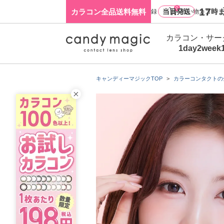
0
17
カラコン全品送料無料
当日発送
時ま
ログイン・新規会員登録
買い物カゴ
カラコン・サー
1day
2week
キャンディーマジックTOP
カラーコンタクトの