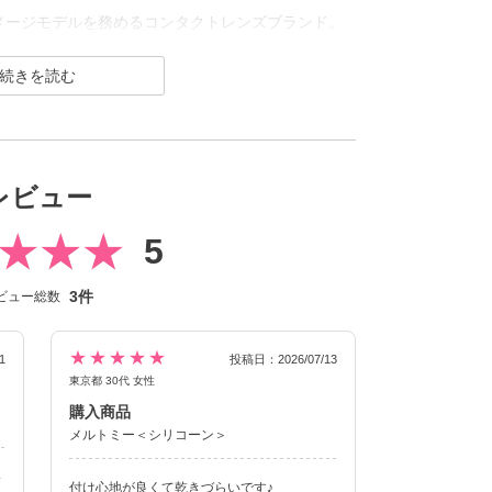
んがイメージモデルを務めるコンタクトレンズブランド。
ンス）／CLEAR（クリア）を展開し、
コーンハイドロゲル素材へとリニューアル！
含水）のみの販売となります）
光カラコン(※)」の他、垢抜けトーンアップカラー
ンナップ。
を叶えるSIE.（シー）は毎日のマストアイテムに
レビュー
ブランドです。
5
の回転を抑え定位置で安定させます。
3件
ビュー総数
★★★★★
1
投稿日：2026/07/13
東京都 30代 女性
購入商品
メルトミー＜シリコーン＞
い
付け心地が良くて乾きづらいです♪