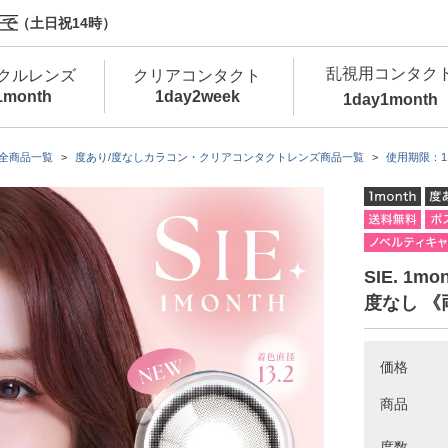
で（土日祝14時）
乱視用コンタク
クルレンズ
クリアコンタクト
1month
1day
2week
1day
1month
新商品
新商品
新商品
新商品
新商品
高含水
低
全商品一覧
度あり/度なしカラコン・クリアコンタクトレンズ商品一覧
使用期限：1
新商品
新商品
SIE. 1
度なし 《
新商品
価格
商品
カラコン・サークルレンズ 1day 商品一覧を
カ
クリアコンタクトレンズ 1day 商品一覧を
カ
度数