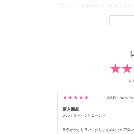
SIE.（シー）はTWICE MOMOさ
1day（ワンデー）／1month（ワンマ
2026年7月に、より瞳にやさしいシリ
(MOON SODAはリニューアル前（高
カラーコンタクトレンズは「回らない水
や安定のブラウンレンズまで豊富なライ
裸眼に近い快適さでトレンド感のある目元
なること間違いなしのコンタクトレンズ
※ 軸固定技術を利用することでレンズ
レ
★★★★★
投稿日：2026/07/2
購入商品
メルトミー＜シリコーン＞
発色がかなり良い。少し小さめだけの可愛