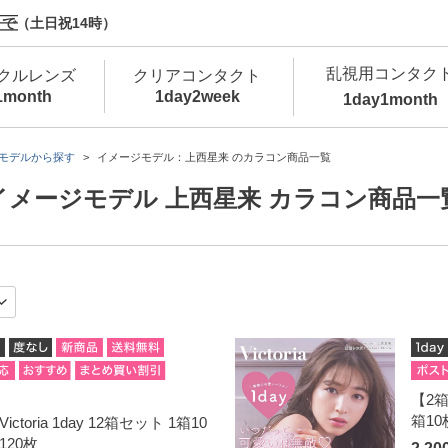
で（土日祝14時）
乱視用コンタク
クルレンズ
クリアコンタクト
1month
1day
2week
1day
1month
新商品
新商品
新商品
新商品
新商品
高含水
低
モデルから探す
イメージモデル：上西星来 のカラコン商品一覧
イメージモデル 上西星来 カラコン商品一
新商品
新商品
新商品
【2箱購
箱10
ctoria 1day 12箱セット 1箱10
カラコン・サークルレンズ 1day 商品一覧を
カ
クリアコンタクトレンズ 1day 商品一覧を
カ
120枚