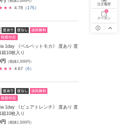
00円
（税抜2,000円）
遠近両用カラコン 1day商品一覧を見る
注文履歴
4.78
（175）
0
クーポン
toria 1day 《ベルベットモカ》 度あり 度
1箱10枚入り
50円
（税抜1,500円）
4.67
（6）
toria 1day 《ピュアトレンチ》 度あり 度
1箱10枚入り
50円
（税抜1,500円）