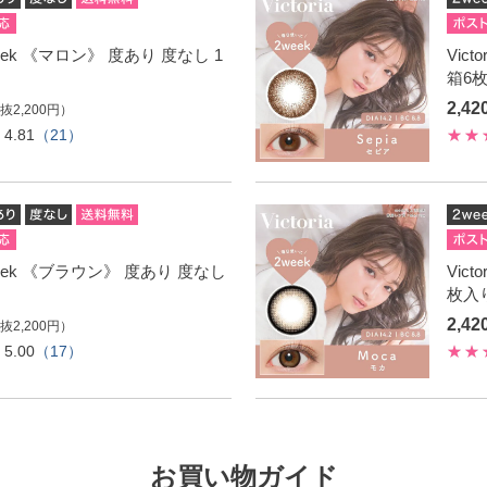
 2week 《マロン》 度あり 度なし 1
Vic
箱6
2,4
抜2,200円）
4.81
（21）
 2week 《ブラウン》 度あり 度なし
Vic
枚入
2,4
抜2,200円）
5.00
（17）
お買い物ガイド