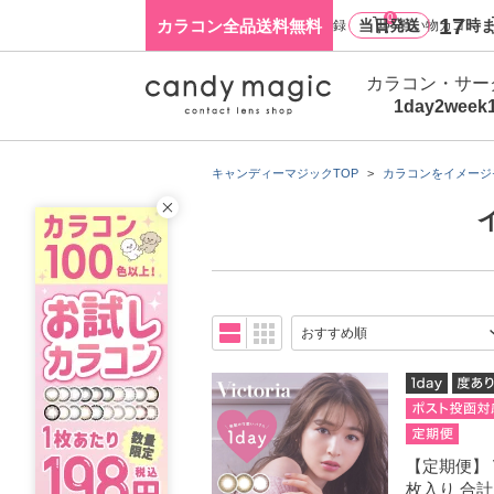
0
17
カラコン全品送料無料
当日発送
時ま
ログイン・新規会員登録
買い物カゴ
カラコン・サー
1day
2week
キャンディーマジックTOP
カラコンをイメージ
【定期便】 Vi
枚入り 合計