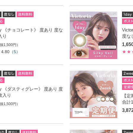
a 1day 《チョコレート》 度あり 度な
Vic
枚入り
度なし
1,6
抜1,500円）
4.80
（5）
a 1day 《ダスティグレー》 度あり 度
0枚入り
【定期
合計1
抜1,500円）
3,8