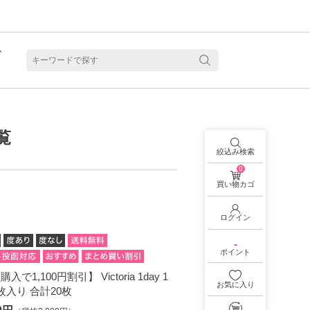
ト
含水
覧
絞込み検索
0
買い物カゴ
ログイン
-
ポイント
入で1,100円割引】 Victoria 1day 1
お気に入り
枚入り 合計20枚
見る
乱視用カラコン 1month商品一覧を見る
乱視用カラコン 1day商品一覧を見る
乱視用カラコン 1day商品一覧を見る
ラコン・サークルレンズ 2week商品一覧を見る
クリアコンタクトレンズ 2week 商品一覧を見る
見る
乱視用カラコン 1day商品一覧を見る
ラコン・サークルレンズ 1month商品一覧を見る