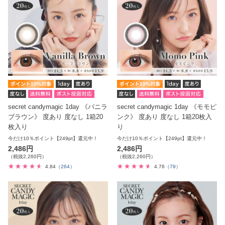
secret candymagic 1day 《バニラ
secret candymagic 1day 《モモピ
ブラウン》 度あり 度なし 1箱20
ンク》 度あり 度なし 1箱20枚入
枚入り
り
今だけ10％ポイント【249pt】還元中！
今だけ10％ポイント【249pt】還元中！
2,486円
2,486円
（税抜2,260円）
（税抜2,260円）
4.84
（264）
4.76
（79）