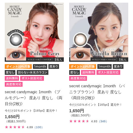
secret candymagic 1month 《バ
secret candymagic 1month 《プ
ニラブラウン》 度あり 度なし
ルモグレー》 度あり 度なし 《両
《両目分(2枚)》
目分(2枚)》
今だけ10％ポイント【165pt】還元中！
1,650円
今だけ10％ポイント【165pt】還元中！
（税抜1,500円）
1,650円
（税抜1,500円）
4.93
（346）
4.89
（100）