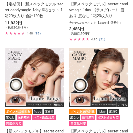
【定期便】 新スペックモデル sec
【新スペックモデル】secret cand
ret candymagic 1day 6箱セット 1
ymagic 1day 《ラメグレー》 度
箱20枚入り 合計120枚
あり 度なし 1箱20枚入り
11,932円
今だけ10％ポイント【249pt】還元中！
（税抜10,848円）
2,486円
4.98
（89）
（税抜2,260円）
4.90
（21）
【新スペックモデル】secret cand
【新スペックモデル】secret cand