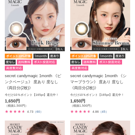
secret candymagic 1month 《ピ
secret candymagic 1month 《シ
ンクベージュ》 度あり 度なし
マーブラウン》 度あり 度なし
《両目分(2枚)》
《両目分(2枚)》
今だけ10％ポイント【165pt】還元中！
今だけ10％ポイント【165pt】還元中！
1,650円
1,650円
（税抜1,500円）
（税抜1,500円）
4.73
（60）
4.86
（45）