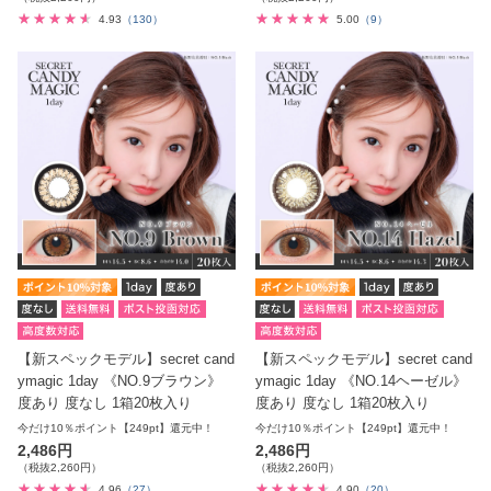
4.93
（130）
5.00
（9）
【新スペックモデル】secret cand
【新スペックモデル】secret cand
ymagic 1day 《NO.9ブラウン》
ymagic 1day 《NO.14ヘーゼル》
度あり 度なし 1箱20枚入り
度あり 度なし 1箱20枚入り
今だけ10％ポイント【249pt】還元中！
今だけ10％ポイント【249pt】還元中！
2,486円
2,486円
（税抜2,260円）
（税抜2,260円）
4.96
（27）
4.90
（20）