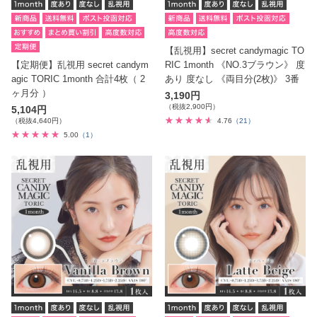
【乱視用】secret candymagic TO
【定期便】乱視用 secret candym
RIC 1month 《NO.3ブラウン》 度
agic TORIC 1month 合計4枚（ 2
あり 度なし 《両目分(2枚)》 3番
ヶ月分 ）
3,190円
（税抜2,900円）
5,104円
（税抜4,640円）
4.76
（21）
5.00
（1）