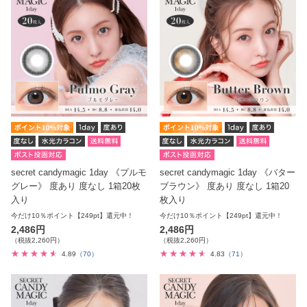
secret candymagic 1day 《プルモ
secret candymagic 1day 《バター
グレー》 度あり 度なし 1箱20枚
ブラウン》 度あり 度なし 1箱20
入り
枚入り
今だけ10％ポイント【249pt】還元中！
今だけ10％ポイント【249pt】還元中！
2,486円
2,486円
（税抜2,260円）
（税抜2,260円）
4.89
（70）
4.83
（71）