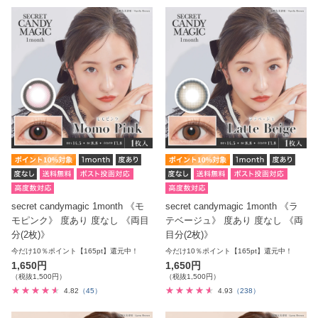
secret candymagic 1month 《モ
secret candymagic 1month 《ラ
モピンク》 度あり 度なし 《両目
テベージュ》 度あり 度なし 《両
分(2枚)》
目分(2枚)》
今だけ10％ポイント【165pt】還元中！
今だけ10％ポイント【165pt】還元中！
1,650円
1,650円
（税抜1,500円）
（税抜1,500円）
4.82
（45）
4.93
（238）