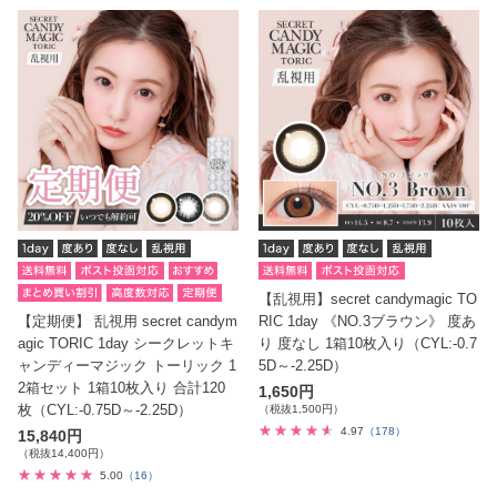
【乱視用】secret candymagic TO
【定期便】 乱視用 secret candym
RIC 1day 《NO.3ブラウン》 度あ
agic TORIC 1day シークレットキ
り 度なし 1箱10枚入り（CYL:-0.7
ャンディーマジック トーリック 1
5D～-2.25D）
2箱セット 1箱10枚入り 合計120
1,650円
枚（CYL:-0.75D～-2.25D）
（税抜1,500円）
4.97
（178）
15,840円
（税抜14,400円）
5.00
（16）