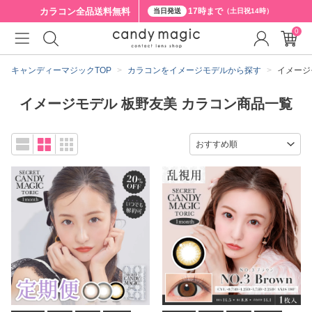
カラコン全品
送料無料
17時まで
当日発送
（土日祝14時）
0
キャンディーマジックTOP
カラコンをイメージモデルから探す
イメージ
イメージモデル 板野友美 カラコン商品一覧