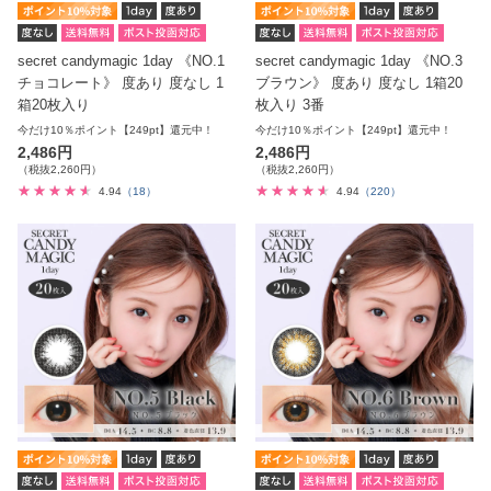
secret candymagic 1day 《NO.1
secret candymagic 1day 《NO.3
チョコレート》 度あり 度なし 1
ブラウン》 度あり 度なし 1箱20
箱20枚入り
枚入り 3番
今だけ10％ポイント【249pt】還元中！
今だけ10％ポイント【249pt】還元中！
2,486円
2,486円
（税抜2,260円）
（税抜2,260円）
4.94
（18）
4.94
（220）