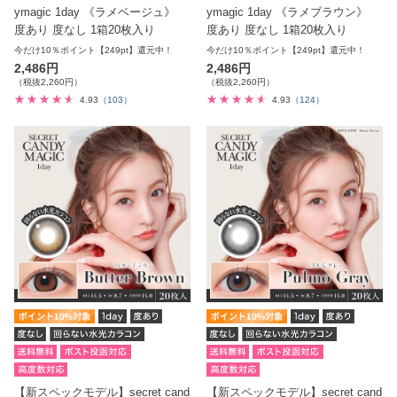
ymagic 1day 《ラメベージュ》
ymagic 1day 《ラメブラウン》
度あり 度なし 1箱20枚入り
度あり 度なし 1箱20枚入り
今だけ10％ポイント【249pt】還元中！
今だけ10％ポイント【249pt】還元中！
2,486円
2,486円
（税抜2,260円）
（税抜2,260円）
4.93
（103）
4.93
（124）
【新スペックモデル】secret cand
【新スペックモデル】secret cand