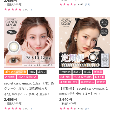
2,486円
（税抜2,260円）
4.92
（12）
5.00
（7）
secret candymagic 1day 《NO.15
グレー》 度なし 1箱20枚入り
【定期便】 secret candymagic 1
month 合計4枚（ 2ヶ月分 ）
今だけ10％ポイント【249pt】還元中！
2,486円
2,640円
（税抜2,260円）
（税抜2,400円）
5.00
（7）
4.89
（9）