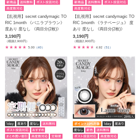
【乱視用】secret candymagic TO
【乱視用】secret candymagic TO
RIC 1month 《バニラブラウン》
RIC 1month 《ラテベージュ》 度
度あり 度なし 《両目分(2枚)》
あり 度なし 《両目分(2枚)》
3,190円
3,190円
（税抜2,900円）
（税抜2,900円）
5.00
（40）
4.92
（51）