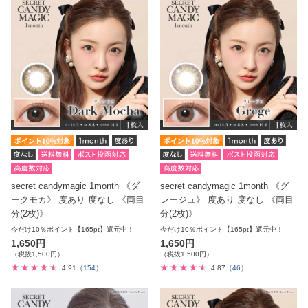
secret candymagic 1month 《ダ
secret candymagic 1month 《グ
ークモカ》 度あり 度なし 《両目
レージュ》 度あり 度なし 《両目
分(2枚)》
分(2枚)》
今だけ10％ポイント【165pt】還元中！
今だけ10％ポイント【165pt】還元中！
1,650円
1,650円
（税抜1,500円）
（税抜1,500円）
4.91
（154）
4.87
（46）