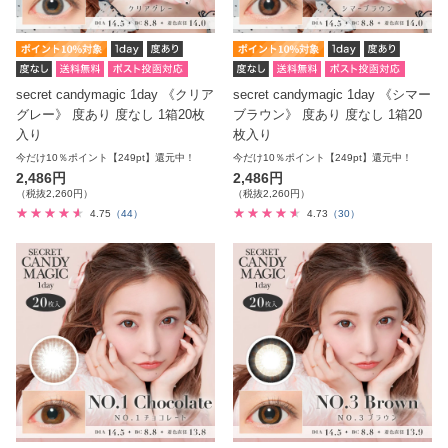
secret candymagic 1day 《クリア
secret candymagic 1day 《シマー
グレー》 度あり 度なし 1箱20枚
ブラウン》 度あり 度なし 1箱20
入り
枚入り
今だけ10％ポイント【249pt】還元中！
今だけ10％ポイント【249pt】還元中！
2,486円
2,486円
（税抜2,260円）
（税抜2,260円）
4.75
（44）
4.73
（30）