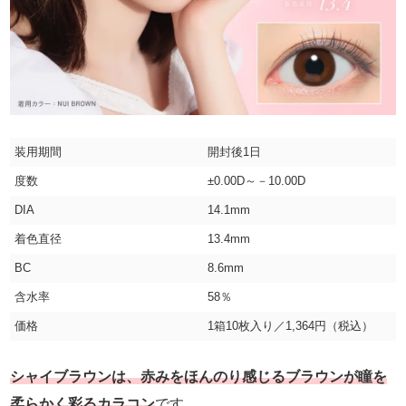
装用期間
開封後1日
度数
±0.00D～－10.00D
DIA
14.1mm
着色直径
13.4mm
BC
8.6mm
含水率
58％
価格
1箱10枚入り／1,364円（税込）
シャイブラウンは、赤みをほんのり感じるブラウンが瞳を
柔らかく彩るカラコン
です。