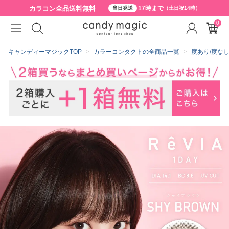
カラコン全品
送料無料
17時まで
当日発送
（土日祝14時）
0
クーポン詳細
キャンディーマジックTOP
カラーコンタクトの全商品一覧
度あり/度な