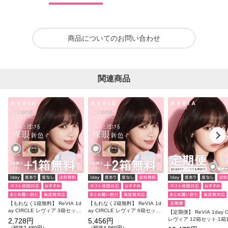
商品についてのお問い合わせ
関連商品
【もれなく1箱無料】 ReVIA 1d
【もれなく2箱無料】 ReVIA 1d
ay CIRCLE レヴィア 3箱セット
ay CIRCLE レヴィア 6箱セット
【定期便】 ReVIA 1day C
1箱10枚入り 合計30枚
1箱10枚入り 合計60枚
レヴィア 12箱セット 1箱
2,728円
5,456円
り 合計120枚
（税抜2,480円）
（税抜4,960円）