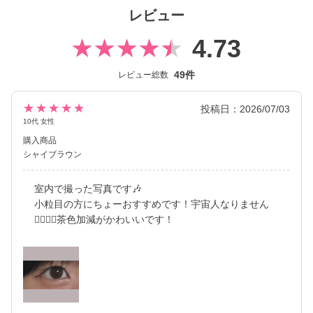
ク） といった幅広いシリーズを展開しており、その中でもカラー
レビュー
コンタクトレンズには、“大人美的サイズ”の、大きすぎず小さすぎ
ない絶妙なレンズサイズを採用することでナチュラルでありなが
4.73
らも印象的な瞳を演出します。
49件
レビュー総数
2026年には、ブランド誕生から10周年を迎えるにあたり、新イメ
ージモデルに KIM CHAEWON（キム・チェウォン）さんが就任
し、イメージを一新しました。
★★★★★
投稿日：2026/07/03
新シリーズとして、CLEAR 2week（クリアツーウィーク）／CLE
10代 女性
AR TORIC（クリアトーリック）も誕生し、さらに充実したライ
購入商品
ンナップに。
シャイブラウン
裸眼風のナチュラルデザインから、さりげなく盛れるタイプ、普
段使いに最適なサークルレンズ、クリアコンタクトレンズまで、
室内で撮った写真です🎶
豊富なバリエーションで多くの方々の瞳に寄り添い続けていま
小粒目の方にちょーおすすめです！宇宙人なりません
す。
👍🏻👍🏻茶色加減がかわいいです！