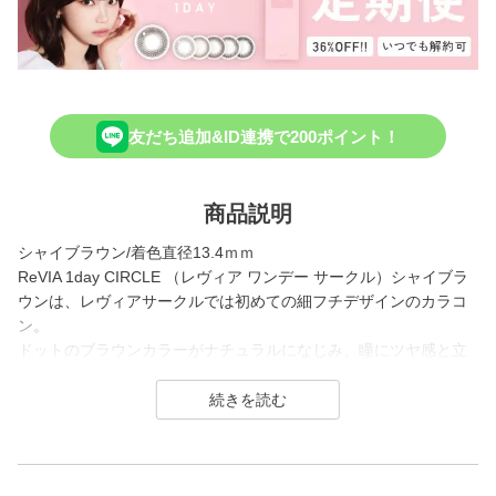
友だち追加&ID連携で200ポイント！
商品説明
シャイブラウン/着色直径13.4ｍｍ
ReVIA 1day CIRCLE （レヴィア ワンデー サークル）シャイブラ
ウンは、レヴィアサークルでは初めての細フチデザインのカラコ
ン。
ドットのブラウンカラーがナチュラルになじみ、瞳にツヤ感と立
体感をプラスしてくれます。
可愛らしい印象を叶える秘密のブラウンです。
1day（ワンデー）／1month（ワンマンス）／CLEAR（クリア）
／Blue Light Barrier（ブルーライトバリア）／TORIC（トーリッ