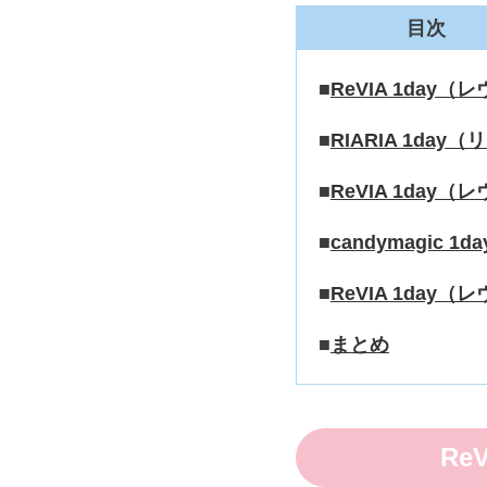
目次
ReVIA 1da
RIARIA 1d
ReVIA 1da
candymagi
ReVIA 1da
まとめ
Re