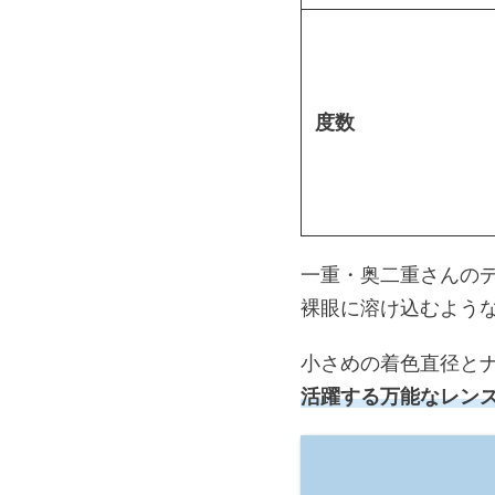
度数
一重・奥二重さんの
裸眼に溶け込むよう
小さめの着色直径と
活躍する万能なレン