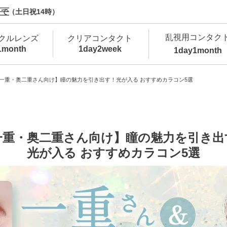
で（土日祝14時）
乱視用コンタク
クルレンズ
クリアコンタクト
1month
1day
2week
1day
1month
新商品
新商品
新商品
新商品
新商品
高含水
低
一重・奥二重さん向け】瞳の魅力を引き出す！光が入る おすすめカラコン5選
新商品
新商品
一重・奥二重さん向け】瞳の魅力を引き出
光が入る おすすめカラコン5選
新商品
カラコン・サークルレンズ 1day 商品一覧を
カ
クリアコンタクトレンズ 1day 商品一覧を
カ