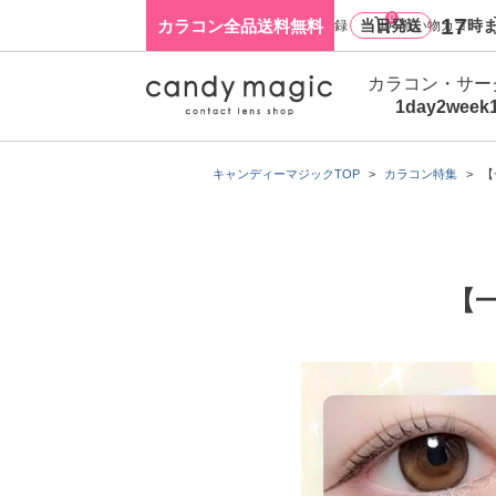
0
17
カラコン全品送料無料
当日発送
時ま
ログイン・新規会員登録
買い物カゴ
カラコン・サー
1day
2week
キャンディーマジックTOP
カラコン特集
【
【