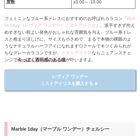
度数
±0.00～-10.00
フェミニンなブルー系ドレスにおすすめのお呼ばれカラコン「
ReV
IA 1day（レヴィア ワンデー）ミストアイリス
」。派手すぎず控え
めすぎない程よい発色がおしゃれな雰囲気を与え、ブルー系ドレ
スと相まり涼しげに。サイズも小さめで、まるで本物の裸眼のよ
うなナチュラルハーフアイになれます◎クールでキツくみられが
ちなグレーカラコンですが、
ミストアイリス
ならニュアンスチェ
ンジで
今っぽく透明感のある瞳
が叶いますよ。
レヴィア ワンデー
ミストアイリスを購入する
Marble 1day（マーブル ワンデー）チェルシー