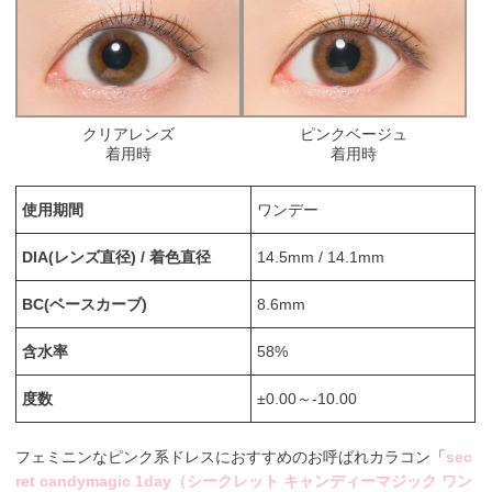
クリアレンズ
ピンクベージュ
着用時
着用時
使用期間
ワンデー
DIA(レンズ直径) / 着色直径
14.5mm / 14.1mm
BC(ベースカーブ)
8.6mm
含水率
58%
度数
±0.00～-10.00
フェミニンなピンク系ドレスにおすすめのお呼ばれカラコン「
sec
ret candymagic 1day（シークレット キャンディーマジック ワン