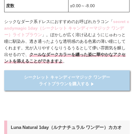
度数
±0.00～-8.00
シックなダーク系ドレスにおすすめのお呼ばれカラコン「
secret c
andymagic 1day（シークレット キャンディーマジック ワンデ
ー）ライトブラウン
」。ぼかしが広く溶け込むようにじゅわっと
瞳に馴染み、透き通ったような透明感のある色素の薄い瞳にして
くれます。光が入りやすくなりうるうるとして儚い雰囲気を醸し
出せるので、
クールなダークカラーを纏った姿に華やかなアクセ
ントを添えることができますよ
。
シークレット キャンディーマジック ワンデー
ライトブラウンを購入する
Luna Natural 1day（ルナナチュラル ワンデー）カカオ