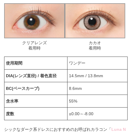
クリアレンズ
カカオ
着用時
着用時
使用期間
ワンデー
DIA(レンズ直径) / 着色直径
14.5mm / 13.8mm
BC(ベースカーブ)
8.6mm
含水率
55%
度数
±0.00～-8.00
シックなダーク系ドレスにおすすめのお呼ばれカラコン「
Luna N