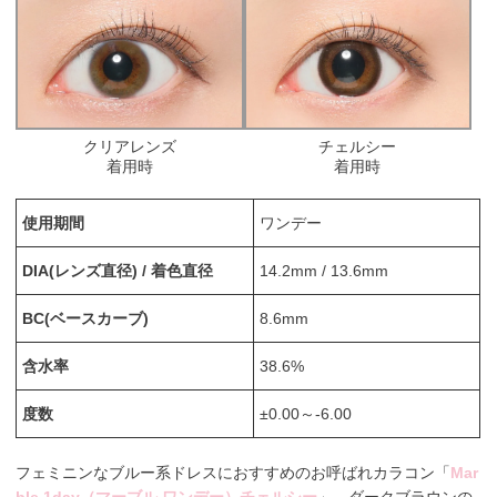
クリアレンズ
チェルシー
着用時
着用時
使用期間
ワンデー
DIA(レンズ直径) / 着色直径
14.2mm / 13.6mm
BC(ベースカーブ)
8.6mm
含水率
38.6%
度数
±0.00～-6.00
フェミニンなブルー系ドレスにおすすめのお呼ばれカラコン「
Mar
ble 1day（マーブル ワンデー）チェルシー
」。ダークブラウンの