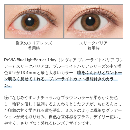
従来のクリアレンズ
スリークバリア
着用時
着用時
ReVIA BlueLightBarrier 1day（レヴィア ブルーライトバリア ワン
デー）スリークバリアは、ブルーライトバリアシリーズの中で着
色直径が13.4ｍｍと最も大きいカラー。
瞳をふんわりとワントー
ン明るく見せてくれる、ブルーライトカット機能付きのカラコ
ン。
瞳になじみやすいナチュラルなブラウンカラーが柔らかく発色
し、輪郭を優しく強調するふんわりとしたフチが、ちゅるんとし
た印象の甘く愛される瞳を演出。ミストのように繊細なグラデー
ションが光を取り込み、自然な立体感をプラス。デイリー使いし
やすく、さりげなく盛れるレンズデザインです。