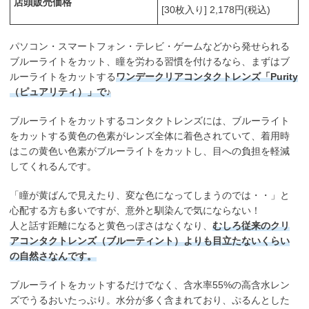
店頭販売価格
[30枚入り] 2,178円(税込)
パソコン・スマートフォン・テレビ・ゲームなどから発せられる
ブルーライトをカット、瞳を労わる習慣を付けるなら、まずはブ
ルーライトをカットする
ワンデークリアコンタクトレンズ「Purity
（ピュアリティ）」で♪
ブルーライトをカットするコンタクトレンズには、ブルーライト
をカットする黄色の色素がレンズ全体に着色されていて、着用時
はこの黄色い色素がブルーライトをカットし、目への負担を軽減
してくれるんです。
「瞳が黄ばんで見えたり、変な色になってしまうのでは・・」と
心配する方も多いですが、意外と馴染んで気にならない！
人と話す距離になると黄色っぽさはなくなり、
むしろ従来のクリ
アコンタクトレンズ（ブルーティント）よりも目立たないくらい
の自然さなんです。
ブルーライトをカットするだけでなく、含水率55%の高含水レン
ズでうるおいたっぷり。水分が多く含まれており、ぷるんとした