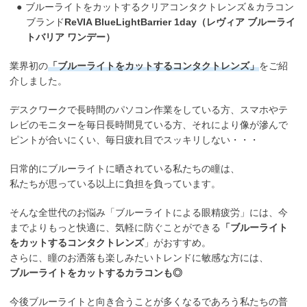
ブルーライトをカットするクリアコンタクトレンズ＆カラコン
ブランド
ReVIA BlueLightBarrier 1day（レヴィア ブルーライ
トバリア ワンデー）
業界初の
「ブルーライトをカットするコンタクトレンズ」
をご紹
介しました。
デスクワークで長時間のパソコン作業をしている方、スマホやテ
レビのモニターを毎日長時間見ている方、それにより像が滲んで
ピントが合いにくい、毎日疲れ目でスッキリしない・・・
日常的にブルーライトに晒されている私たちの瞳は、
私たちが思っている以上に負担を負っています。
そんな全世代のお悩み「ブルーライトによる眼精疲労」には、今
までよりもっと快適に、気軽に防ぐことができる
「ブルーライト
をカットするコンタクトレンズ
」がおすすめ。
さらに、瞳のお洒落も楽しみたいトレンドに敏感な方には、
ブルーライトをカットするカラコンも◎
今後ブルーライトと向き合うことが多くなるであろう
私たちの普