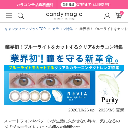
カラコン全品
送料無料
17時まで
当日発送
（土日祝14時）
0
キャンディーマジックTOP
カラコン特集
業界初！ブルーライトをカット
業界初！ブルーライトをカットするクリア&カラコン特集
2020/10/26
up
2026/3/5
更新
スマートフォンやパソコンが生活に欠かせない昨今、気になるの
が
「ブルーライト」による瞳への影響
です。