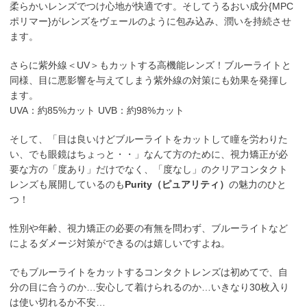
柔らかいレンズでつけ心地が快適です。そしてうるおい成分{MPC
ポリマー}がレンズをヴェールのように包み込み、潤いを持続させ
ます。
さらに紫外線＜UV＞もカットする高機能レンズ！ブルーライトと
同様、目に悪影響を与えてしまう紫外線の対策にも効果を発揮し
ます。
UVA：約85%カット UVB：約98%カット
そして、「目は良いけどブルーライトをカットして瞳を労わりた
い、でも眼鏡はちょっと・・」なんて方のために、視力矯正が必
要な方の「度あり」だけでなく、「度なし」のクリアコンタクト
レンズも展開しているのも
Purity（ピュアリティ）
の魅力のひと
つ！
性別や年齢、視力矯正の必要の有無を問わず、ブルーライトなど
によるダメージ対策ができるのは嬉しいですよね。
でもブルーライトをカットするコンタクトレンズは初めてで、自
分の目に合うのか…安心して着けられるのか…いきなり30枚入り
は使い切れるか不安…