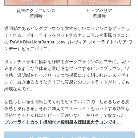
従来のクリアレンズ
ピュアバリア
着用時
着用時
透明感のあるピンクブラウンで女性らしいニュアンスをプラスし
てくれる、ブルーライトをカットするナチュラル裸眼風カラコン
の ReVIA BlueLightBarrier 1day（レヴィア ブルーライトバリア ワ
ンデー）ピュアバリア。
淡くナチュラルに輪郭を縁取るダークブラウンの細フチに、吸い
込まれるような立体感と透け感をプラスするピンクブラウン。ツ
ヤ感・透明感をたっぷり与えつつ裸眼によく馴染むレンズデザイ
ンで、透き通るようなクリアな質感とのコントラストがとっても
綺麗なんです。
女性らしい瞳を演出してくれるピュアバリアの、ちゅるちゅる潤
み感と奥行き感。それに加えてブルーライトをカットする効果も
期待できるとくればリピート間違いなし！ありそうでなかった、
ブルーライトカット機能付き透明感＆裸眼風カラコンです。