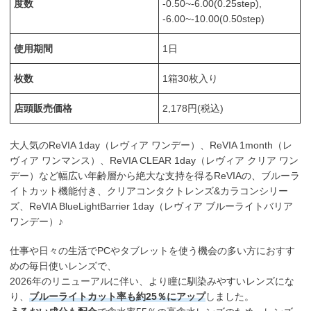
度数
-0.50~-6.00(0.25step),
-6.00~-10.00(0.50step)
使用期間
1日
枚数
1箱30枚入り
店頭販売価格
2,178円(税込)
大人気のReVIA 1day（レヴィア ワンデー）、ReVIA 1month（レ
ヴィア ワンマンス）、ReVIA CLEAR 1day（レヴィア クリア ワン
デー）など幅広い年齢層から絶大な支持を得るReVIAの、ブルーラ
イトカット機能付き、クリアコンタクトレンズ&カラコンシリー
ズ、ReVIA BlueLightBarrier 1day（レヴィア ブルーライトバリア
ワンデー）♪
仕事や日々の生活でPCやタブレットを使う機会の多い方におすす
めの毎日使いレンズで、
2026年のリニューアルに伴い、より瞳に馴染みやすいレンズにな
り、
ブルーライトカット率も約25％にアップ
しました。