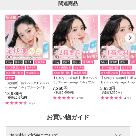
関連商品
【もれなく2箱無料】 新スペック
【もれなく1箱無料】 新
モデル candymagic 1day ブルー
モデル candymagic 1da
【定期便】 新スペックモデル ca
ライトカット 6箱セット 1箱10
ライトカット 3箱セット 1
ndymagic 1day ブルーライトカ
7,260円
3,630円
枚入り 合計60枚
枚入り 合計30枚
ット 12箱セット 1箱10枚入り 合
（税抜6,600円）
（税抜3,300円）
13,939円
計120枚
（税抜12,672円）
4.90
4.90
4.97
お買い物ガイド
お支払い方法について