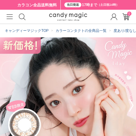
カラコン全品
送料無料
17時まで
当日発送
（土日祝14時）
0
クーポン詳細
キャンディーマジックTOP
カラーコンタクトの全商品一覧
度あり/度な