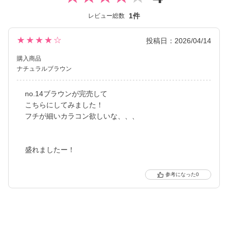
ド。
1件
レビュー総数
レンズ直径(DIA)14.5㎜の大きめレンズで瞳を大きく魅せながら、
今っぽく瞳を引き立てる
★★★★☆
投稿日：2026/04/14
ナチュラル系・ハーフ系・盛り系までバリエーション豊富に揃え
購入商品
ました。
ナチュラルブラウン
2021年にはブルーライトカット機能・UVカット機能付きの
ハイスペックレンズへとリニューアル！
no.14ブラウンが完売して
こちらにしてみました！
更に2025年にはブルーライトカット機能が独自の新技術で、より
フチが細いカラコン欲しいな、、、
自然に馴染む透明感あるレンズにリニューアル！
待望の乱視用カラコン candymagic toric（キャンディーマジッ
ク トーリック）も新登場しました。
盛れましたー！
より可愛く、より瞳に優しく進化し続けるブランドです。
0