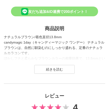
友だち追加&ID連携で200ポイント！
商品説明
ナチュラルブラウン/着色直径13.8mm
candymagic 1day（キャンディーマジック ワンデー） ナチュラル
ブラウンは、自然に馴染むのにしっかり盛れる、定番のナチュラ
ルカラコンです。
ぼかしフチと柔らかなブラウンカラーの相乗効果で、13.8mmとい
う大きめサイズでも瞳にスッと馴染み、くりっとした丸目を演出
します。
学校や仕事などの日常使いで、「元から黒目が大きい」ような印
象を与えたいカラコン初心者から、愛用者まで幅広く使えるレン
ズです。
レビュー
candy magic 1day（キャンディーマジック ワンデー）は2007年
発売以来、
4
幅広い世代から愛されるロングセラーコンタクトレンズブラン