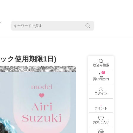
ト
含水
ジック使用期限1日)
絞込み検索
0
買い物カゴ
ログイン
-
ポイント
お気に入り
見る
乱視用カラコン 1month商品一覧を見る
乱視用カラコン 1day商品一覧を見る
乱視用カラコン 1day商品一覧を見る
ラコン・サークルレンズ 2week商品一覧を見る
クリアコンタクトレンズ 2week 商品一覧を見る
見る
乱視用カラコン 1day商品一覧を見る
ラコン・サークルレンズ 1month商品一覧を見る