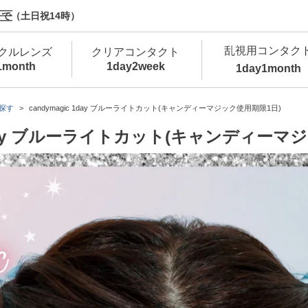
で（土日祝14時）
乱視用コンタク
クルレンズ
クリアコンタクト
1month
1day
2week
1day
1month
新商品
新商品
新商品
新商品
新商品
高含水
低
探す
candymagic 1day ブルーライトカット(キャンディーマジック使用期限1日)
c 1day ブルーライトカット(キャンディーマ
新商品
新商品
新商品
カラコン・サークルレンズ 1day 商品一覧を
カ
クリアコンタクトレンズ 1day 商品一覧を
カ