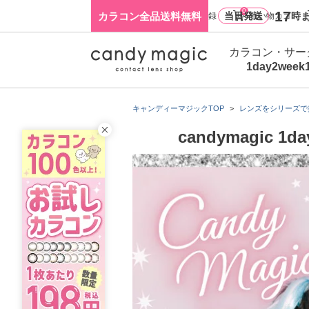
0
17
カラコン全品送料無料
当日発送
時ま
ログイン・新規会員登録
買い物カゴ
カラコン・サー
1day
2week
キャンディーマジックTOP
レンズをシリーズで
candymagi