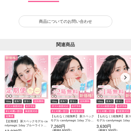
商品についてのお問い合わせ
関連商品
【もれなく2箱無料】 新スペック
【もれなく1箱無料】 新
モデル candymagic 1day ブルー
モデル candymagic 1da
【定期便】 新スペックモデル ca
ライトカット 6箱セット 1箱10
ライトカット 3箱セット 1
ndymagic 1day ブルーライトカ
7,260円
3,630円
枚入り 合計60枚
枚入り 合計30枚
ット 12箱セット 1箱10枚入り 合
（税抜6,600円）
（税抜3,300円）