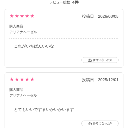
4件
レビュー総数
レンズ直径(DIA)14.5㎜の大きめレンズで瞳を大きく魅せながら、
今っぽく瞳を引き立てる
ナチュラル系・ハーフ系・盛り系までバリエーション豊富に揃え
★★★★★
投稿日：2026/08/05
ました。
購入商品
2021年にはブルーライトカット機能・UVカット機能付きの
アリアナヘーゼル
ハイスペックレンズへとリニューアル！
これがいちばんいいな
更に2025年にはブルーライトカット機能が独自の新技術で、より
自然に馴染む透明感あるレンズにリニューアル！
待望の乱視用カラコン candymagic toric（キャンディーマジッ
0
ク トーリック）も新登場しました。
より可愛く、より瞳に優しく進化し続けるブランドです。
★★★★★
投稿日：2025/12/01
購入商品
アリアナヘーゼル
とてもいいですまいかいかいます
0