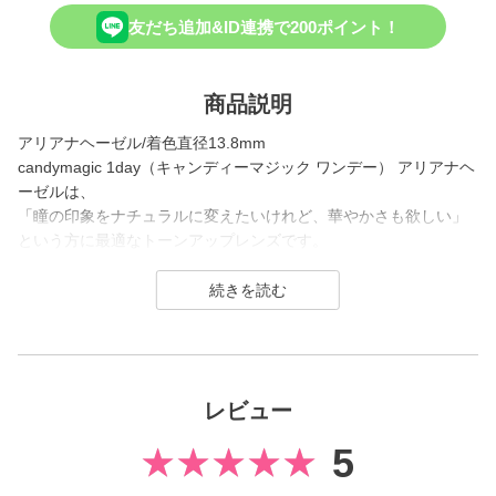
友だち追加&ID連携で200ポイント！
商品説明
アリアナヘーゼル/着色直径13.8mm
candymagic 1day（キャンディーマジック ワンデー） アリアナヘ
ーゼルは、
「瞳の印象をナチュラルに変えたいけれど、華やかさも欲しい」
という方に最適なトーンアップレンズです。
ふんわりとしたぼかしフチが瞳にうるっとした質感を与え、絶妙
なヘーゼルカラーが顔全体をパッと明るく見せてくれます。
休日のお出かけや、色素薄い系の垢抜けメイクに挑戦したい時に
おすすめのカラーです。
candy magic 1day（キャンディーマジック ワンデー）は2007年
レビュー
発売以来、
幅広い世代から愛されるロングセラーコンタクトレンズブラン
5
ド。