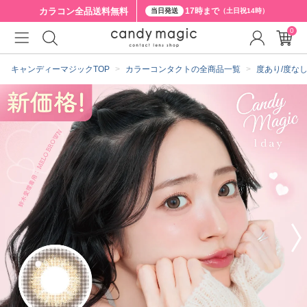
カラコン全品
送料無料
17時まで
当日発送
（土日祝14時）
0
クーポン詳細
キャンディーマジックTOP
カラーコンタクトの全商品一覧
度あり/度な