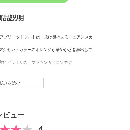
商品説明
マンス）アプリコットタルトは、抜け感のあるニュアンスカ
アクセントカラーのオレンジが華やかさを演出して
方にピッタリの、ブラウンカラコンです。
ス）は“可愛く盛れるDIA14.5mm”と“ナチュラルに盛れ
いつもと違う自分になれる。女の子の〈かわいい♡〉を
です。 ちゅるんと盛れる裸眼風やナチュ盛り系、高
豊富なカラーラインナップ。 SNSでもばっちり映
いなしのカラコンです。
レビュー
4