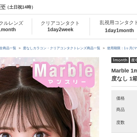
で（土日祝14時）
乱視用コンタク
クルレンズ
クリアコンタクト
1month
1day
2week
1day
1month
新商品
新商品
新商品
新商品
新商品
高含水
低
全商品一覧
度なしカラコン・クリアコンタクトレンズ商品一覧
使用期限：1ヶ月(マ
新商品
新商品
Marble
度なし 1
価格
新商品
商品
度数
カラコン・サークルレンズ 1day 商品一覧を
カ
クリアコンタクトレンズ 1day 商品一覧を
カ