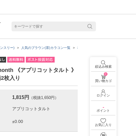
ト
含水
ンスリー)
人気のブラウン(茶)カラコン一覧
着色直径：14.0mm
Marbleの商品
絞込み検索
 1month 《アプリコットタルト 》
0
箱2枚入り
買い物カゴ
ログイン
1,815円
（税抜1,650円）
-
ポイント
お気に入り
見る
乱視用カラコン 1month商品一覧を見る
乱視用カラコン 1day商品一覧を見る
乱視用カラコン 1day商品一覧を見る
ラコン・サークルレンズ 2week商品一覧を見る
クリアコンタクトレンズ 2week 商品一覧を見る
見る
乱視用カラコン 1day商品一覧を見る
ラコン・サークルレンズ 1month商品一覧を見る