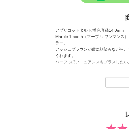
アプリコットタルト/着色直径14.0mm
Marble 1month（マーブル ワン
ラー。
アッシュブラウンが瞳に馴染みながら、
くれます。
ハーフっぽいニュアンスもプラスしたい
Marble 1month（マーブル ワンマン
るDIA14.2mm”のラインナップで、
叶えるカラーコンタクトレンズブランド
発色ハーフやくりっとデカ目な黒コンまで
えてそれどこの？って聞かれること間違