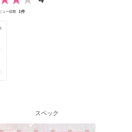
1件
ビュー総数
5
い
スペック