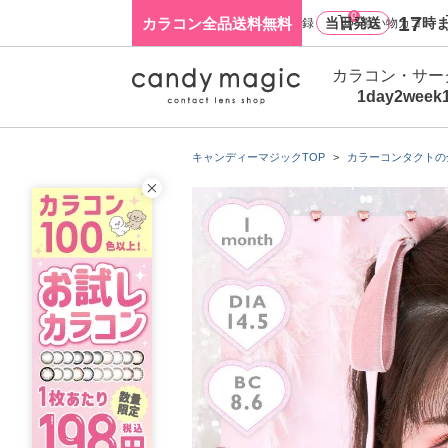
0
17
カラコン全品送料無料
当日発送
時ま
ログイン・新規会員登録
買い物カゴ
カラコン・サー
1day
2week
キャンディーマジックTOP
カラーコンタクトの