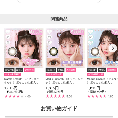
関連商品
Marble 1month 《アプリコット
Marble 1month 《キャラメルラ
Marble 1month 《ジェ
タルト 》 度なし 1箱2枚入り
テ 》 度なし 1箱2枚入り
》 度なし 1箱2枚入り
1,815円
1,815円
1,815円
（税抜1,650円）
（税抜1,650円）
（税抜1,650円）
4.00
5.00
4.86
お買い物ガイド