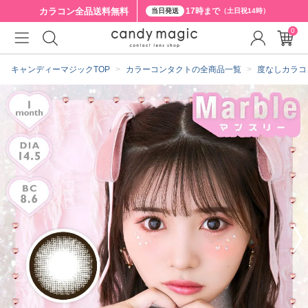
カラコン全品
送料無料
17時まで
当日発送
（土日祝14時）
0
クーポン詳細
キャンディーマジックTOP
カラーコンタクトの全商品一覧
度なしカラコ