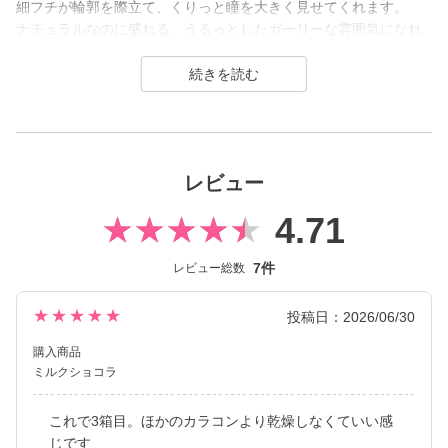
細フチが輪郭を際立て、くりっと瞳を大きく見せてくれます。
ナチュラルなのに盛れる、うるっとしたガーリーな雰囲気になれ
るカラコンです。
Marble 1month（マーブル ワンマンス）は“可愛く盛れるDIA14.5
mm”と“ナチュラルに盛れるDIA14.2mm”のラインナップで、いつ
もと違う自分になれる。女の子の〈かわいい♡〉を叶えるカラー
コンタクトレンズブランドです。
レビュー
ちゅるんと盛れる裸眼風やナチュ盛り系、高発色ハーフやくりっ
4.71
とデカ目な黒コンまで豊富なカラーラインナップ。
SNSでもばっちり映えてそれどこの？って聞かれること間違いな
7件
レビュー総数
しのカラコンです。
★★★★★
投稿日：2026/06/30
購入商品
ミルクショコラ
これで3箱目。ほかのカラコンより乾燥しなくていい感
じです