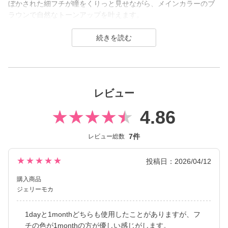
ぼかされた細フチが瞳をくりっと見せながら、メインカラーのブ
ラウンで自然なトーンアップを叶えます。
着色直径が小さめなので、学校やお仕事でも使いやすい万能ナチ
ュラル系カラコンです。
Marble 1month（マーブル ワンマンス）は“可愛く盛れるDIA14.5
mm”と“ナチュラルに盛れるDIA14.2mm”のラインナップで、いつ
もと違う自分になれる。女の子の〈かわいい♡〉を叶えるカラー
レビュー
コンタクトレンズブランドです。
4.86
ちゅるんと盛れる裸眼風やナチュ盛り系、高発色ハーフやくりっ
とデカ目な黒コンまで豊富なカラーラインナップ。
7件
レビュー総数
SNSでもばっちり映えてそれどこの？って聞かれること間違いな
しのカラコンです。
★★★★★
投稿日：2026/04/12
購入商品
ジェリーモカ
1dayと1monthどちらも使用したことがありますが、フ
チの色が1monthの方が優しい感じがします。