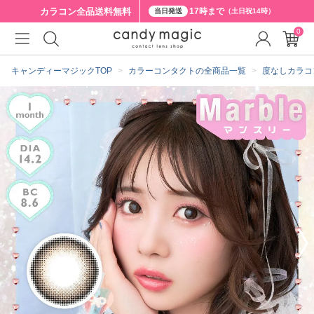
カラコン全品
送料無料
17時まで
当日発送
（土日祝14時）
0
クーポン詳細
キャンディーマジックTOP
カラーコンタクトの全商品一覧
度なしカラコ