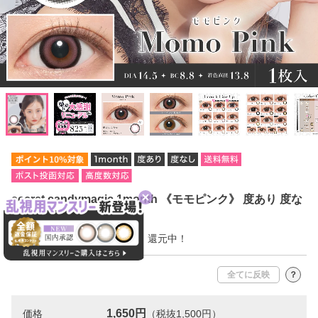
secret candymagic 1month 《モモピンク》 度あり 度な
し 《両目分(2枚)》
今だけ10％ポイント【165pt】還元中！
全てに反映
？
1,650円
価格
（税抜1,500円）