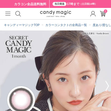
カラコン全品
送料無料
17時まで
当日発送
（土日祝14時）
0
クーポン詳細
キャンディーマジックTOP
カラーコンタクトの全商品一覧
度あり/度な