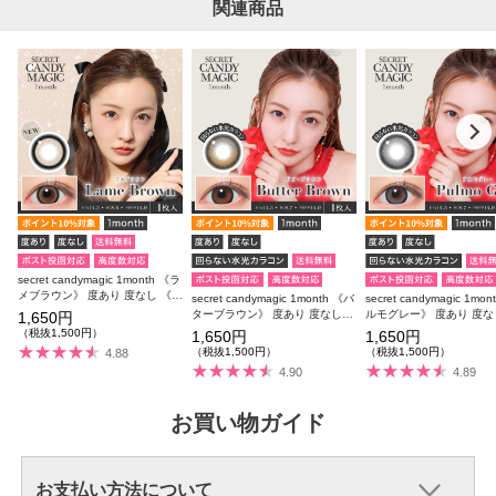
関連商品
secret candymagic 1month 《ラ
メブラウン》 度あり 度なし 《両
secret candymagic 1month 《バ
secret candymagic 1mo
目分(2枚)》
ターブラウン》 度あり 度なし
ルモグレー》 度あり 度な
1,650円
《両目分(2枚)》
目分(2枚)》
（税抜1,500円）
1,650円
1,650円
（税抜1,500円）
（税抜1,500円）
4.88
4.90
4.89
お買い物ガイド
お支払い方法について