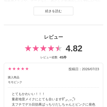
地雷系メイクや、デートなど、あざとさを演出したい時にぴった
りのカラコンです。
太めの黒フチが瞳をしっかりと強調し、甘いピンクカラーと重な
ることで、ぷるんとした質感を生み出します。
secret candymagic 1month（シークレット キャンディーマジック
ワンマンス）は2012年の発売当初から今まで若い世代を中心に絶
レビュー
大な支持を得ている、盛りたいならとりあえずコレ！なロングセ
ラーコンタクトレンズブランド。
4.82
DIA14.5mmの大きめサイズで「盛れる」というキーワードのも
45件
レビュー総数
と、元祖ちゅるんカラコン「キャンマジ3番」や黒コンの代表格
「キャンマジ5番」、定番ギャルカラコンの他に水光デザインや太
フチ・細フチデザインといった、トレンド感のあるカラコンを生
★★★★★
投稿日：2026/07/23
み出し続けています。
購入商品
モモピンク
とてもかわいい！！！
量産地雷メイクにとても合いますჱ̒՞ ̳ᴗ ̫ ᴗ ̳՞꒱
太フチでデカ目効果ばっちりだしちゃんとピンクに発色