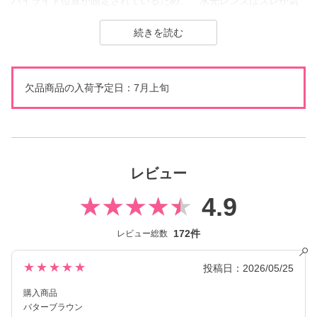
ハイライト位置が固定されているため、「水光レンズはズレが気
になる」という方でも、常に理想的な光の入り方をキープできま
す。
糖度高めの甘めブラウンが瞳にちゅるんと馴染み、自然なトーン
アップと奥行きをプラス。
どんなメイクにも合わせやすく、多幸感のある甘い目元を作りた
欠品商品の入荷予定日：7月上旬
い時に最適なレンズです。
secret candymagic 1month（シークレット キャンディーマジック
ワンマンス）は2012年の発売当初から今まで若い世代を中心に絶
大な支持を得ている、盛りたいならとりあえずコレ！なロングセ
レビュー
ラーコンタクトレンズブランド。
4.9
DIA14.5mmの大きめサイズで「盛れる」というキーワードのも
と、元祖ちゅるんカラコン「キャンマジ3番」や黒コンの代表格
172件
「キャンマジ5番」、定番ギャルカラコンの他に水光デザインや太
レビュー総数
フチ・細フチデザインといった、トレンド感のあるカラコンを生
み出し続けています。
★★★★★
投稿日：2026/05/25
購入商品
バターブラウン