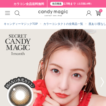
カラコン全品
送料無料
17時まで
当日発送
（土日祝14時）
0
クーポン詳細
キャンディーマジックTOP
カラーコンタクトの全商品一覧
度あり/度な