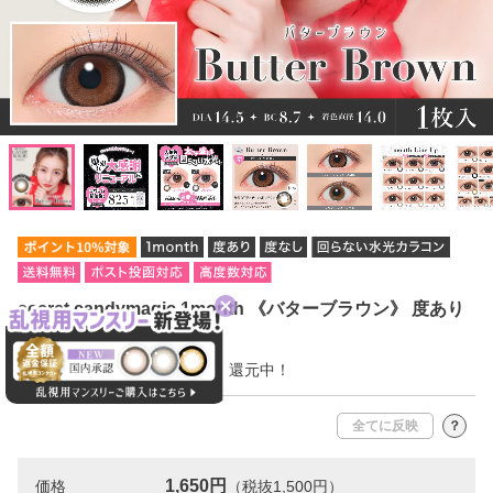
secret candymagic 1month 《バターブラウン》 度あり
度なし 《両目分(2枚)》
今だけ10％ポイント【165pt】還元中！
全てに反映
？
1,650円
価格
（税抜1,500円）