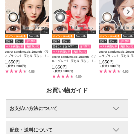
secret candymagic 1month 《ラ
secret candymagic 1mo
メブラウン》 度あり 度なし 《両
ニラブラウン》 度あり 度
secret candymagic 1month 《プ
目分(2枚)》
《両目分(2枚)》
ルモグレー》 度あり 度なし 《両
1,650円
1,650円
目分(2枚)》
（税抜1,500円）
（税抜1,500円）
1,650円
（税抜1,500円）
4.88
4.93
4.89
お買い物ガイド
お支払い方法について
配送・送料について