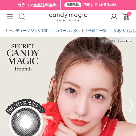
カラコン全品
送料無料
17時まで
当日発送
（土日祝14時）
0
クーポン詳細
キャンディーマジックTOP
カラーコンタクトの全商品一覧
度あり/度な