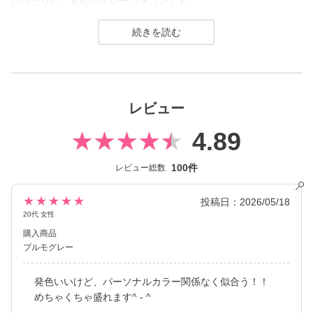
ぴったりの、甘めのグレーカラコンです。
うるみ感たっぷりのハイライトと青みグレーの組み合わせが、ク
ールになりすぎず可愛らしい目元を演出します。
どんなシーンでも使いやすく、絶妙なうるみ感のグレーカラコン
です。
secret candymagic 1month（シークレット キャンディーマジック
レビュー
ワンマンス）は2012年の発売当初から今まで若い世代を中心に絶
大な支持を得ている、盛りたいならとりあえずコレ！なロングセ
4.89
ラーコンタクトレンズブランド。
100件
レビュー総数
DIA14.5mmの大きめサイズで「盛れる」というキーワードのも
と、元祖ちゅるんカラコン「キャンマジ3番」や黒コンの代表格
「キャンマジ5番」、定番ギャルカラコンの他に水光デザインや太
★★★★★
投稿日：2026/05/18
フチ・細フチデザインといった、トレンド感のあるカラコンを生
20代 女性
み出し続けています。
購入商品
プルモグレー
発色いいけど、パーソナルカラー関係なく似合う！！
めちゃくちゃ盛れます^ - ^