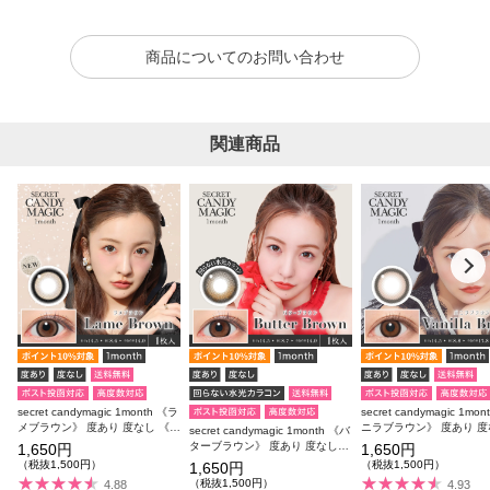
商品についてのお問い合わせ
関連商品
secret candymagic 1month 《ラ
secret candymagic 1mo
メブラウン》 度あり 度なし 《両
ニラブラウン》 度あり 度
secret candymagic 1month 《バ
目分(2枚)》
《両目分(2枚)》
ターブラウン》 度あり 度なし
1,650円
1,650円
《両目分(2枚)》
（税抜1,500円）
（税抜1,500円）
1,650円
（税抜1,500円）
4.88
4.93